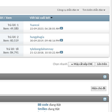
Công cụ diễn đàn
Tìm kiếm diễn đàn
lời
/
Xem
Viết bài cuối bởi
Trả lời: 1
Tuancoi
Xem: 49,580
22-09-2023,
06:28:05 AM
Trả lời: 2
hungphugia
Xem: 60,519
30-09-2019,
09:48:16 PM
Trả lời: 18
tylebongdahomnay
Xem: 84,791
21-12-2018,
10:50:22 AM
Chọn nhanh
Máy cắt xốp CNC
Lên trên
BB code
đang
Bật
Smilies
đang
Bật