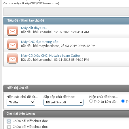
Các loại máy cắt xốp CNC (CNC foam cutter)
Tiêu đề
/
Khởi tạo chủ đề
Máy cắt dây CNC
Bắt đầu bởi
Lenamhai
‎, 12-09-2023 12:04:31 AM
Máy CNC đục tượng xốp
Bắt đầu bởi
maykhacdacnc
‎, 26-03-2019 02:46:52 PM
Máy Cắt Xốp CNC, Hotwire foam Cutter
Bắt đầu bởi
Lenamhai
‎, 03-11-2013 05:44:19 PM
Hiển thị Chủ đề
Hiện các chủ đề từ...
Sắp xếp chủ đề theo:
Hiện chủ đề theo...
Thứ tự Lớn dần
Th
Chú giải biểu tượng
Chứa bài viết chưa đọc
Chứa bài viết chưa đọc