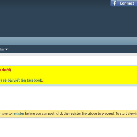
nks
n dưới).
a sẻ bài viết lên facebook
.
y have to
register
before you can post: click the register link above to proceed. To start view