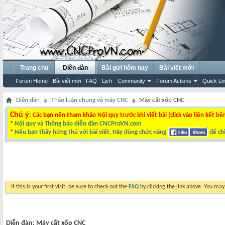
Trang chủ
Diễn đàn
Bài gửi hôm nay
Bài viết mới
Forum Home
Bài viết mới
FAQ
Lịch
Community
Forum Actions
Quick Li
Diễn đàn
Thảo luận chung về máy CNC
Máy cắt xốp CNC
Chú ý
: Các bạn nên tham khảo Nội quy trước khi viết bài (click vào liên kết bê
*
Nội quy và Thông báo diễn đàn CNCProVN.com
*
Nếu bạn thấy hứng thú với bài viết. Hãy dùng chức năng
để chi
If this is your first visit, be sure to check out the
FAQ
by clicking the link above. You ma
Diễn đàn:
Máy cắt xốp CNC