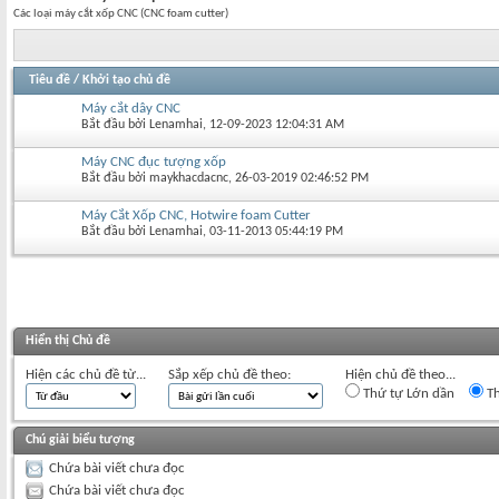
Các loại máy cắt xốp CNC (CNC foam cutter)
Tiêu đề
/
Khởi tạo chủ đề
Máy cắt dây CNC
Bắt đầu bởi
Lenamhai
‎, 12-09-2023 12:04:31 AM
Máy CNC đục tượng xốp
Bắt đầu bởi
maykhacdacnc
‎, 26-03-2019 02:46:52 PM
Máy Cắt Xốp CNC, Hotwire foam Cutter
Bắt đầu bởi
Lenamhai
‎, 03-11-2013 05:44:19 PM
Hiển thị Chủ đề
Hiện các chủ đề từ...
Sắp xếp chủ đề theo:
Hiện chủ đề theo...
Thứ tự Lớn dần
Th
Chú giải biểu tượng
Chứa bài viết chưa đọc
Chứa bài viết chưa đọc