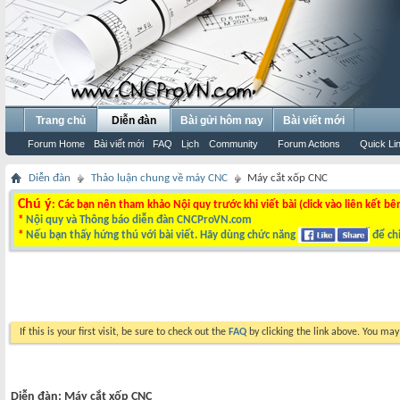
Trang chủ
Diễn đàn
Bài gửi hôm nay
Bài viết mới
Forum Home
Bài viết mới
FAQ
Lịch
Community
Forum Actions
Quick Li
Diễn đàn
Thảo luận chung về máy CNC
Máy cắt xốp CNC
Chú ý
: Các bạn nên tham khảo Nội quy trước khi viết bài (click vào liên kết bê
*
Nội quy và Thông báo diễn đàn CNCProVN.com
*
Nếu bạn thấy hứng thú với bài viết. Hãy dùng chức năng
để chi
If this is your first visit, be sure to check out the
FAQ
by clicking the link above. You ma
Diễn đàn:
Máy cắt xốp CNC