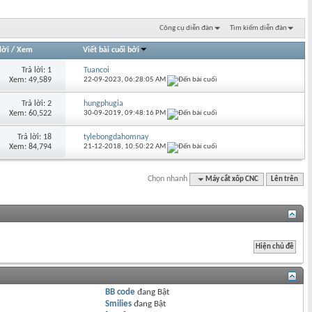
Công cụ diễn đàn
Tìm kiếm diễn đàn
lời
/
Xem
Viết bài cuối bởi
Trả lời: 1
Tuancoi
Xem: 49,589
22-09-2023,
06:28:05 AM
Trả lời: 2
hungphugia
Xem: 60,522
30-09-2019,
09:48:16 PM
Trả lời: 18
tylebongdahomnay
Xem: 84,794
21-12-2018,
10:50:22 AM
Chọn nhanh
Máy cắt xốp CNC
Lên trên
BB code
đang
Bật
Smilies
đang
Bật