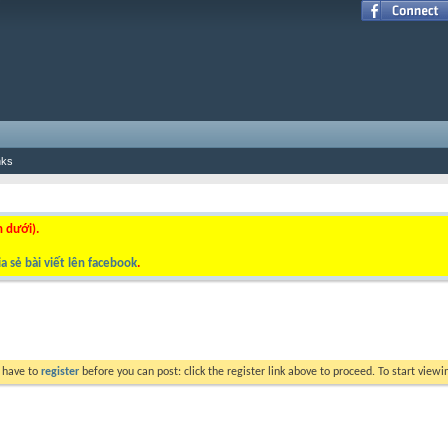
nks
n dưới).
a sẻ bài viết lên facebook
.
y have to
register
before you can post: click the register link above to proceed. To start view