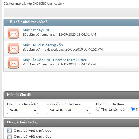
Các loại máy cắt xốp CNC (CNC foam cutter)
Tiêu đề
/
Khởi tạo chủ đề
Máy cắt dây CNC
Bắt đầu bởi
Lenamhai
‎, 12-09-2023 12:04:31 AM
Máy CNC đục tượng xốp
Bắt đầu bởi
maykhacdacnc
‎, 26-03-2019 02:46:52 PM
Máy Cắt Xốp CNC, Hotwire foam Cutter
Bắt đầu bởi
Lenamhai
‎, 03-11-2013 05:44:19 PM
Hiển thị Chủ đề
Hiện các chủ đề từ...
Sắp xếp chủ đề theo:
Hiện chủ đề theo...
Thứ tự Lớn dần
Th
Chú giải biểu tượng
Chứa bài viết chưa đọc
Chứa bài viết chưa đọc