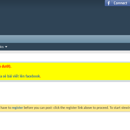
nks
n dưới).
a sẻ bài viết lên facebook
.
y have to
register
before you can post: click the register link above to proceed. To start view