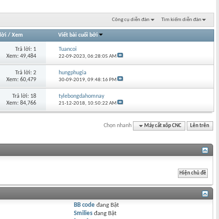
Công cụ diễn đàn
Tìm kiếm diễn đàn
lời
/
Xem
Viết bài cuối bởi
Trả lời: 1
Tuancoi
Xem: 49,484
22-09-2023,
06:28:05 AM
Trả lời: 2
hungphugia
Xem: 60,479
30-09-2019,
09:48:16 PM
Trả lời: 18
tylebongdahomnay
Xem: 84,766
21-12-2018,
10:50:22 AM
Chọn nhanh
Máy cắt xốp CNC
Lên trên
BB code
đang
Bật
Smilies
đang
Bật