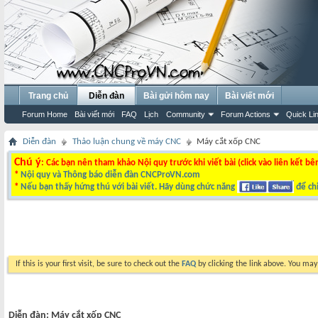
Trang chủ
Diễn đàn
Bài gửi hôm nay
Bài viết mới
Forum Home
Bài viết mới
FAQ
Lịch
Community
Forum Actions
Quick Li
Diễn đàn
Thảo luận chung về máy CNC
Máy cắt xốp CNC
Chú ý
: Các bạn nên tham khảo Nội quy trước khi viết bài (click vào liên kết bê
*
Nội quy và Thông báo diễn đàn CNCProVN.com
*
Nếu bạn thấy hứng thú với bài viết. Hãy dùng chức năng
để chi
If this is your first visit, be sure to check out the
FAQ
by clicking the link above. You ma
Diễn đàn:
Máy cắt xốp CNC