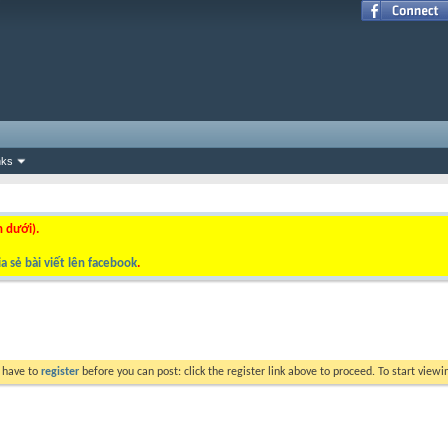
nks
n dưới).
a sẻ bài viết lên facebook
.
y have to
register
before you can post: click the register link above to proceed. To start view