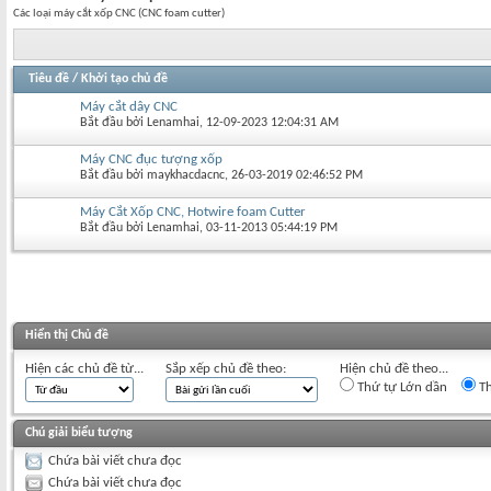
Các loại máy cắt xốp CNC (CNC foam cutter)
Tiêu đề
/
Khởi tạo chủ đề
Máy cắt dây CNC
Bắt đầu bởi
Lenamhai
‎, 12-09-2023 12:04:31 AM
Máy CNC đục tượng xốp
Bắt đầu bởi
maykhacdacnc
‎, 26-03-2019 02:46:52 PM
Máy Cắt Xốp CNC, Hotwire foam Cutter
Bắt đầu bởi
Lenamhai
‎, 03-11-2013 05:44:19 PM
Hiển thị Chủ đề
Hiện các chủ đề từ...
Sắp xếp chủ đề theo:
Hiện chủ đề theo...
Thứ tự Lớn dần
Th
Chú giải biểu tượng
Chứa bài viết chưa đọc
Chứa bài viết chưa đọc