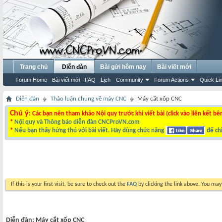
Trang chủ
Diễn đàn
Bài gửi hôm nay
Bài viết mới
Forum Home
Bài viết mới
FAQ
Lịch
Community
Forum Actions
Quick Li
Diễn đàn
Thảo luận chung về máy CNC
Máy cắt xốp CNC
Chú ý
: Các bạn nên tham khảo Nội quy trước khi viết bài (click vào liên kết bê
*
Nội quy và Thông báo diễn đàn CNCProVN.com
*
Nếu bạn thấy hứng thú với bài viết. Hãy dùng chức năng
để chi
If this is your first visit, be sure to check out the
FAQ
by clicking the link above. You ma
Diễn đàn:
Máy cắt xốp CNC