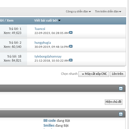
Công cụ diễn đàn
Tìm kiếm diễn đàn
lời
/
Xem
Viết bài cuối bởi
Trả lời: 1
Tuancoi
Xem: 49,623
22-09-2023,
06:28:05 AM
Trả lời: 2
hungphugia
Xem: 60,540
30-09-2019,
09:48:16 PM
Trả lời: 18
tylebongdahomnay
Xem: 84,821
21-12-2018,
10:50:22 AM
Chọn nhanh
Máy cắt xốp CNC
Lên trên
BB code
đang
Bật
Smilies
đang
Bật