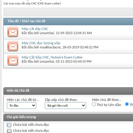
Các loại máy cắt xốp CNC (CNC foam cutter)
Tiêu đề
/
Khởi tạo chủ đề
Máy cắt dây CNC
Bắt đầu bởi
Lenamhai
‎, 12-09-2023 12:04:31 AM
Máy CNC đục tượng xốp
Bắt đầu bởi
maykhacdacnc
‎, 26-03-2019 02:46:52 PM
Máy Cắt Xốp CNC, Hotwire foam Cutter
Bắt đầu bởi
Lenamhai
‎, 03-11-2013 05:44:19 PM
Hiển thị Chủ đề
Hiện các chủ đề từ...
Sắp xếp chủ đề theo:
Hiện chủ đề theo...
Thứ tự Lớn dần
Th
Chú giải biểu tượng
Chứa bài viết chưa đọc
Chứa bài viết chưa đọc