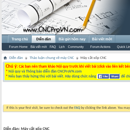
Trang chủ
Diễn đàn
Bài gửi hôm nay
Bài viết mới
Forum Home
Bài viết mới
FAQ
Lịch
Community
Forum Actions
Quick Li
Diễn đàn
Thảo luận chung về máy CNC
Máy cắt xốp CNC
Chú ý
: Các bạn nên tham khảo Nội quy trước khi viết bài (click vào liên kết bê
*
Nội quy và Thông báo diễn đàn CNCProVN.com
*
Nếu bạn thấy hứng thú với bài viết. Hãy dùng chức năng
để chi
If this is your first visit, be sure to check out the
FAQ
by clicking the link above. You ma
Diễn đàn:
Máy cắt xốp CNC