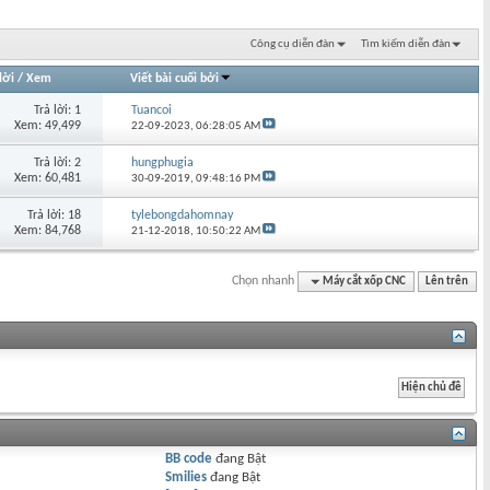
Công cụ diễn đàn
Tìm kiếm diễn đàn
lời
/
Xem
Viết bài cuối bởi
Trả lời: 1
Tuancoi
Xem: 49,499
22-09-2023,
06:28:05 AM
Trả lời: 2
hungphugia
Xem: 60,481
30-09-2019,
09:48:16 PM
Trả lời: 18
tylebongdahomnay
Xem: 84,768
21-12-2018,
10:50:22 AM
Chọn nhanh
Máy cắt xốp CNC
Lên trên
BB code
đang
Bật
Smilies
đang
Bật