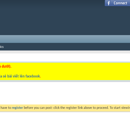
nks
n dưới).
a sẻ bài viết lên facebook
.
y have to
register
before you can post: click the register link above to proceed. To start view