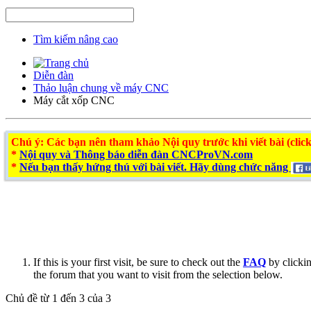
Tìm kiếm nâng cao
Diễn đàn
Thảo luận chung về máy CNC
Máy cắt xốp CNC
Chú ý
: Các bạn nên tham khảo Nội quy trước khi viết bài (click
*
Nội quy và Thông báo diễn đàn CNCProVN.com
*
Nếu bạn thấy hứng thú với bài viết. Hãy dùng chức năng
If this is your first visit, be sure to check out the
FAQ
by clicki
the forum that you want to visit from the selection below.
Chủ đề từ 1 đến 3 của 3