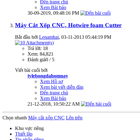
Đến trang chủ
Xem Bài báo
30-09-2019,
09:48:16 PM
Máy Cắt Xốp CNC, Hotwire foam Cutter
Bắt đầu bởi
Lenamhai
‎, 03-11-2013 05:44:19 PM
Trả lời: 18
Xem: 84,821
Đánh giá0 / 5
Viết bài cuối bởi
tylebongdahomnay
Xem Hồ sơ
Xem bài viết diễn đàn
Đến trang chủ
Xem Bài báo
21-12-2018,
10:50:22 AM
Chọn nhanh
Máy cắt xốp CNC
Lên trên
Khu vực riêng
Thiết lập
Tin nhắn riêng