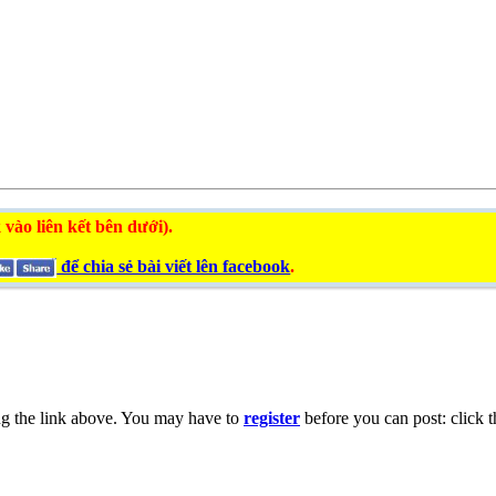
 vào liên kết bên dưới).
để chia sẻ bài viết lên facebook
.
ng the link above. You may have to
register
before you can post: click t