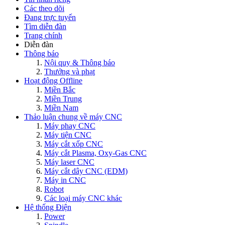
Các theo dõi
Đang trực tuyến
Tìm diễn đàn
Trang chính
Diễn đàn
Thông báo
Nội quy & Thông báo
Thưởng và phạt
Hoạt động Offline
Miền Bắc
Miền Trung
Miền Nam
Thảo luận chung về máy CNC
Máy phay CNC
Máy tiện CNC
Máy cắt xốp CNC
Máy cắt Plasma, Oxy-Gas CNC
Máy laser CNC
Máy cắt dây CNC (EDM)
Máy in CNC
Robot
Các loại máy CNC khác
Hệ thống Điện
Power