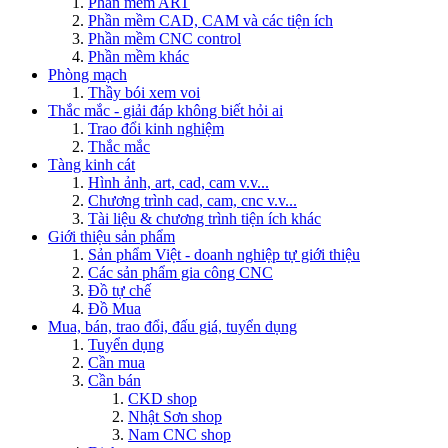
Phần mềm ART
Phần mềm CAD, CAM và các tiện ích
Phần mềm CNC control
Phần mềm khác
Phòng mạch
Thầy bói xem voi
Thắc mắc - giải đáp không biết hỏi ai
Trao đổi kinh nghiệm
Thắc mắc
Tàng kinh cát
Hình ảnh, art, cad, cam v.v...
Chương trình cad, cam, cnc v.v...
Tài liệu & chương trình tiện ích khác
Giới thiệu sản phẩm
Sản phẩm Việt - doanh nghiệp tự giới thiệu
Các sản phẩm gia công CNC
Đồ tự chế
Đồ Mua
Mua, bán, trao đổi, đấu giá, tuyển dụng
Tuyển dụng
Cần mua
Cần bán
CKD shop
Nhật Sơn shop
Nam CNC shop