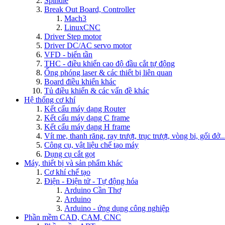
Spindle
Break Out Board, Controller
Mach3
LinuxCNC
Driver Step motor
Driver DC/AC servo motor
VFD - biến tần
THC - điều khiển cao độ đầu cắt tự động
Ống phóng laser & các thiết bị liên quan
Board điều khiển khác
Tủ điều khiển & các vấn đề khác
Hệ thống cơ khí
Kết cấu máy dạng Router
Kết cấu máy dạng C frame
Kết cấu máy dạng H frame
Vít me, thanh răng, ray trượt, trục trượt, vòng bi, gối đở..
Công cụ, vật liệu chế tạo máy
Dụng cụ cắt gọt
Máy, thiết bị và sản phẩm khác
Cơ khí chế tạo
Điện - Điện tử - Tự động hóa
Arduino Cần Thơ
Arduino
Arduino - ứng dụng công nghiệp
Phần mềm CAD, CAM, CNC