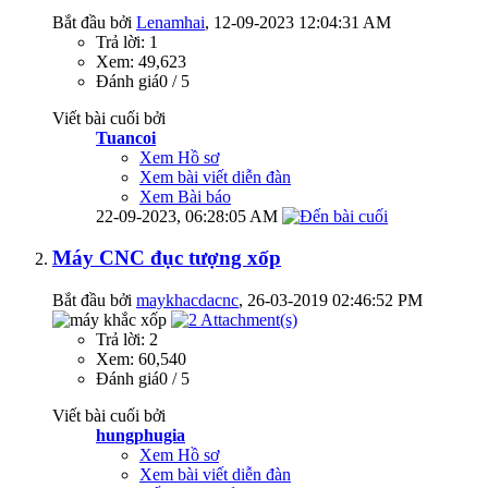
Bắt đầu bởi
Lenamhai
‎, 12-09-2023 12:04:31 AM
Trả lời: 1
Xem: 49,623
Đánh giá0 / 5
Viết bài cuối bởi
Tuancoi
Xem Hồ sơ
Xem bài viết diễn đàn
Xem Bài báo
22-09-2023,
06:28:05 AM
Máy CNC đục tượng xốp
Bắt đầu bởi
maykhacdacnc
‎, 26-03-2019 02:46:52 PM
Trả lời: 2
Xem: 60,540
Đánh giá0 / 5
Viết bài cuối bởi
hungphugia
Xem Hồ sơ
Xem bài viết diễn đàn