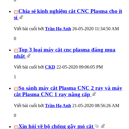
Chia sẻ kinh nghiệm cắt CNC Plasma cho ít
sỉ
Viết bài cuối bởi
Trần Hạ Anh
26-05-2020
11:34:50 AM
0
Top 3 loại máy cắt cnc plasma đáng mua
nhất
Viết bài cuối bởi
CKD
22-05-2020
09:06:05 PM
1
So sánh máy cắt Plasma CNC 2 ray và máy
cắt Plasma CNC 1 ray nâng cấp
Viết bài cuối bởi
Trần Hạ Anh
21-05-2020
08:56:26 AM
0
Xin hỏi về bộ chống gãy mỏ cắt