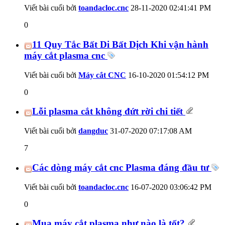
Viết bài cuối bởi
toandacloc.cnc
28-11-2020
02:41:41 PM
0
11 Quy Tắc Bất Di Bất Dịch Khi vận hành
máy cắt plasma cnc
Viết bài cuối bởi
Máy cắt CNC
16-10-2020
01:54:12 PM
0
Lỗi plasma cắt không đứt rời chi tiết
Viết bài cuối bởi
dangduc
31-07-2020
07:17:08 AM
7
Các dòng máy cắt cnc Plasma đáng đầu tư
Viết bài cuối bởi
toandacloc.cnc
16-07-2020
03:06:42 PM
0
Mua máy cắt plasma như nào là tốt?