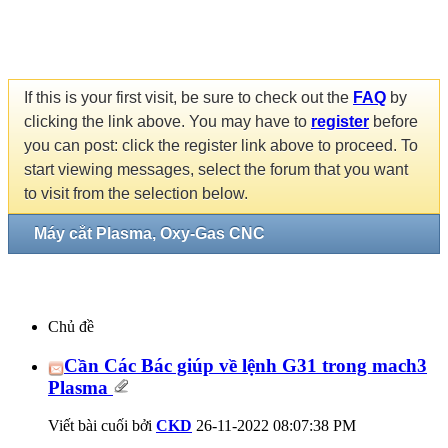
If this is your first visit, be sure to check out the
FAQ
by
clicking the link above. You may have to
register
before
you can post: click the register link above to proceed. To
start viewing messages, select the forum that you want
to visit from the selection below.
Máy cắt Plasma, Oxy-Gas CNC
Chủ đề
Cần Các Bác giúp về lệnh G31 trong mach3
Plasma
Viết bài cuối bởi
CKD
26-11-2022
08:07:38 PM