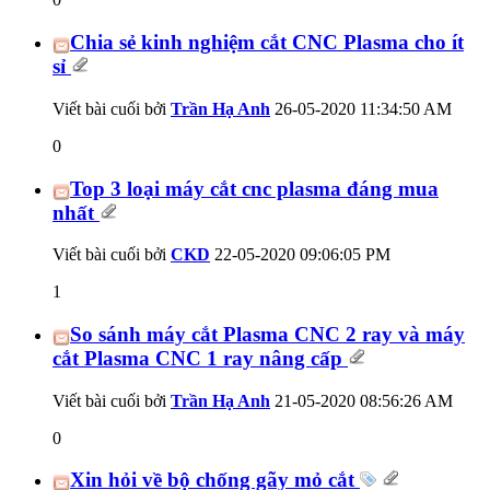
Chia sẻ kinh nghiệm cắt CNC Plasma cho ít
sỉ
Viết bài cuối bởi
Trần Hạ Anh
26-05-2020
11:34:50 AM
0
Top 3 loại máy cắt cnc plasma đáng mua
nhất
Viết bài cuối bởi
CKD
22-05-2020
09:06:05 PM
1
So sánh máy cắt Plasma CNC 2 ray và máy
cắt Plasma CNC 1 ray nâng cấp
Viết bài cuối bởi
Trần Hạ Anh
21-05-2020
08:56:26 AM
0
Xin hỏi về bộ chống gãy mỏ cắt