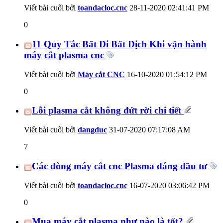
Viết bài cuối bởi
toandacloc.cnc
28-11-2020
02:41:41 PM
0
11 Quy Tắc Bất Di Bất Dịch Khi vận hành
máy cắt plasma cnc
Viết bài cuối bởi
Máy cắt CNC
16-10-2020
01:54:12 PM
0
Lỗi plasma cắt không đứt rời chi tiết
Viết bài cuối bởi
dangduc
31-07-2020
07:17:08 AM
7
Các dòng máy cắt cnc Plasma đáng đầu tư
Viết bài cuối bởi
toandacloc.cnc
16-07-2020
03:06:42 PM
0
Mua máy cắt plasma như nào là tốt?