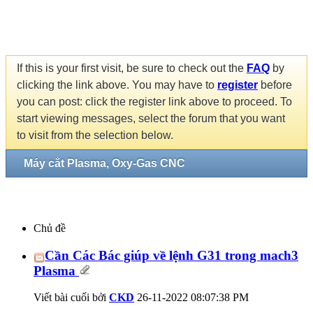
If this is your first visit, be sure to check out the
FAQ
by
clicking the link above. You may have to
register
before
you can post: click the register link above to proceed. To
start viewing messages, select the forum that you want
to visit from the selection below.
Máy cắt Plasma, Oxy-Gas CNC
Chủ đề
Cần Các Bác giúp về lệnh G31 trong mach3
Plasma
Viết bài cuối bởi
CKD
26-11-2022
08:07:38 PM