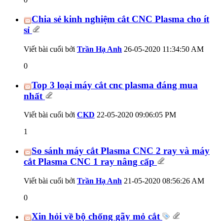
Chia sẻ kinh nghiệm cắt CNC Plasma cho ít
sỉ
Viết bài cuối bởi
Trần Hạ Anh
26-05-2020
11:34:50 AM
0
Top 3 loại máy cắt cnc plasma đáng mua
nhất
Viết bài cuối bởi
CKD
22-05-2020
09:06:05 PM
1
So sánh máy cắt Plasma CNC 2 ray và máy
cắt Plasma CNC 1 ray nâng cấp
Viết bài cuối bởi
Trần Hạ Anh
21-05-2020
08:56:26 AM
0
Xin hỏi về bộ chống gãy mỏ cắt