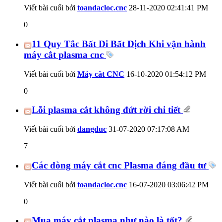
Viết bài cuối bởi
toandacloc.cnc
28-11-2020
02:41:41 PM
0
11 Quy Tắc Bất Di Bất Dịch Khi vận hành
máy cắt plasma cnc
Viết bài cuối bởi
Máy cắt CNC
16-10-2020
01:54:12 PM
0
Lỗi plasma cắt không đứt rời chi tiết
Viết bài cuối bởi
dangduc
31-07-2020
07:17:08 AM
7
Các dòng máy cắt cnc Plasma đáng đầu tư
Viết bài cuối bởi
toandacloc.cnc
16-07-2020
03:06:42 PM
0
Mua máy cắt plasma như nào là tốt?