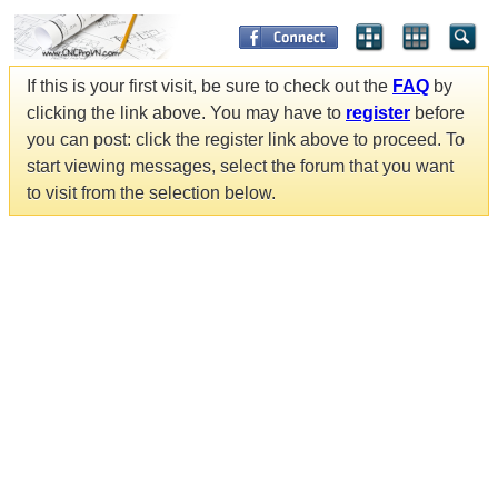
If this is your first visit, be sure to check out the
FAQ
by
clicking the link above. You may have to
register
before
you can post: click the register link above to proceed. To
start viewing messages, select the forum that you want
to visit from the selection below.