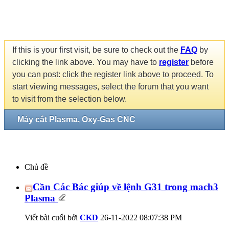
If this is your first visit, be sure to check out the
FAQ
by
clicking the link above. You may have to
register
before
you can post: click the register link above to proceed. To
start viewing messages, select the forum that you want
to visit from the selection below.
Máy cắt Plasma, Oxy-Gas CNC
Chủ đề
Cần Các Bác giúp về lệnh G31 trong mach3
Plasma
Viết bài cuối bởi
CKD
26-11-2022
08:07:38 PM