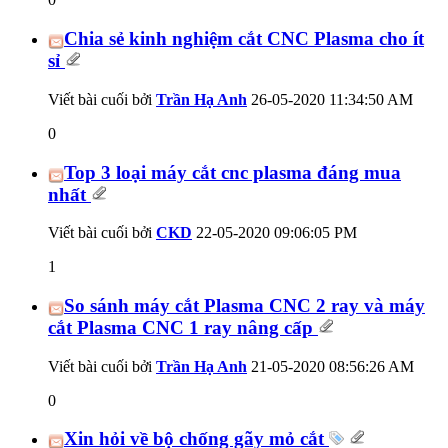
Chia sẻ kinh nghiệm cắt CNC Plasma cho ít
sỉ
Viết bài cuối bởi
Trần Hạ Anh
26-05-2020
11:34:50 AM
0
Top 3 loại máy cắt cnc plasma đáng mua
nhất
Viết bài cuối bởi
CKD
22-05-2020
09:06:05 PM
1
So sánh máy cắt Plasma CNC 2 ray và máy
cắt Plasma CNC 1 ray nâng cấp
Viết bài cuối bởi
Trần Hạ Anh
21-05-2020
08:56:26 AM
0
Xin hỏi về bộ chống gãy mỏ cắt