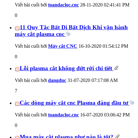
Viết bài cuối bởi
toandacloc.cnc
28-11-2020
02:41:41 PM
0
11 Quy Tắc Bất Di Bất Dịch Khi vận hành
máy cắt plasma cnc
Viết bài cuối bởi
Máy cắt CNC
16-10-2020
01:54:12 PM
0
Lỗi plasma cắt không đứt rời chi tiết
Viết bài cuối bởi
dangduc
31-07-2020
07:17:08 AM
7
Các dòng máy cắt cnc Plasma đáng đầu tư
Viết bài cuối bởi
toandacloc.cnc
16-07-2020
03:06:42 PM
0
Mua máy cắt plasma như nào là tốt?