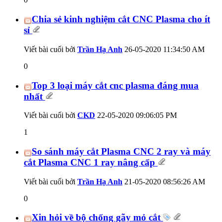
Chia sẻ kinh nghiệm cắt CNC Plasma cho ít
sỉ
Viết bài cuối bởi
Trần Hạ Anh
26-05-2020
11:34:50 AM
0
Top 3 loại máy cắt cnc plasma đáng mua
nhất
Viết bài cuối bởi
CKD
22-05-2020
09:06:05 PM
1
So sánh máy cắt Plasma CNC 2 ray và máy
cắt Plasma CNC 1 ray nâng cấp
Viết bài cuối bởi
Trần Hạ Anh
21-05-2020
08:56:26 AM
0
Xin hỏi về bộ chống gãy mỏ cắt