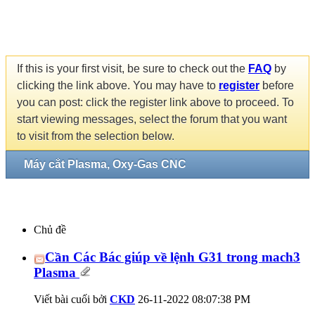
If this is your first visit, be sure to check out the
FAQ
by
clicking the link above. You may have to
register
before
you can post: click the register link above to proceed. To
start viewing messages, select the forum that you want
to visit from the selection below.
Máy cắt Plasma, Oxy-Gas CNC
Chủ đề
Cần Các Bác giúp về lệnh G31 trong mach3
Plasma
Viết bài cuối bởi
CKD
26-11-2022
08:07:38 PM