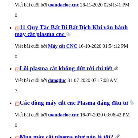
Viết bài cuối bởi
toandacloc.cnc
28-11-2020
02:41:41 PM
0
11 Quy Tắc Bất Di Bất Dịch Khi vận hành
máy cắt plasma cnc
Viết bài cuối bởi
Máy cắt CNC
16-10-2020
01:54:12 PM
0
Lỗi plasma cắt không đứt rời chi tiết
Viết bài cuối bởi
dangduc
31-07-2020
07:17:08 AM
7
Các dòng máy cắt cnc Plasma đáng đầu tư
Viết bài cuối bởi
toandacloc.cnc
16-07-2020
03:06:42 PM
0
Mua máy cắt plasma như nào là tốt?