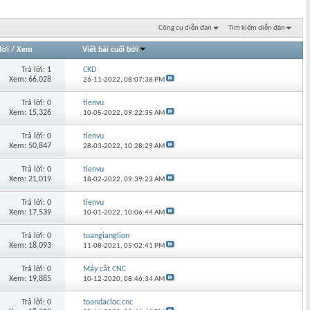
Công cụ diễn đàn
Tìm kiếm diễn đàn
lời
/
Xem
Viết bài cuối bởi
Trả lời: 1
CKD
Xem: 66,028
26-11-2022,
08:07:38 PM
Trả lời: 0
tienvu
Xem: 15,326
10-05-2022,
09:22:35 AM
Trả lời: 0
tienvu
Xem: 50,847
28-03-2022,
10:28:29 AM
Trả lời: 0
tienvu
Xem: 21,019
18-02-2022,
09:39:23 AM
Trả lời: 0
tienvu
Xem: 17,539
10-01-2022,
10:06:44 AM
Trả lời: 0
tuangianglion
Xem: 18,093
11-08-2021,
05:02:41 PM
Trả lời: 0
Máy cắt CNC
Xem: 19,885
10-12-2020,
08:46:34 AM
Trả lời: 0
toandacloc.cnc