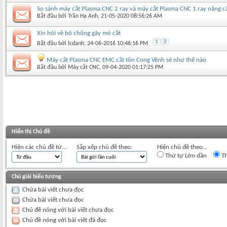
So sánh máy cắt Plasma CNC 2 ray và máy cắt Plasma CNC 1 ray nâng c
Bắt đầu bởi
Trần Hạ Anh
‎, 21-05-2020 08:56:26 AM
Xin hỏi về bộ chống gãy mỏ cắt
1
2
Bắt đầu bởi
lcdanh
‎, 24-06-2016 10:46:16 PM
Máy cắt Plasma CNC EMC cắt tôn Cong Vênh sẽ như thế nào
Bắt đầu bởi
Máy cắt CNC
‎, 09-04-2020 01:17:25 PM
Hiển thị Chủ đề
Hiện các chủ đề từ...
Sắp xếp chủ đề theo:
Hiện chủ đề theo...
Thứ tự Lớn dần
Th
Chú giải biểu tượng
Chứa bài viết chưa đọc
Chứa bài viết chưa đọc
Chủ đề nóng với bài viết chưa đọc
Chủ đề nóng với bài viết đã đọc