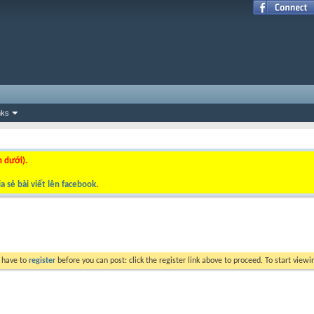
nks
n dưới).
a sẻ bài viết lên facebook
.
y have to
register
before you can post: click the register link above to proceed. To start view