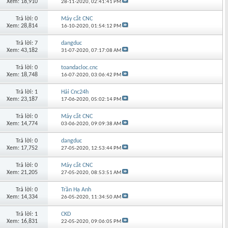
Xem: 18,910
28-11-2020,
02:41:41 PM
Trả lời: 0
Máy cắt CNC
Xem: 28,814
16-10-2020,
01:54:12 PM
Trả lời: 7
dangduc
Xem: 43,182
31-07-2020,
07:17:08 AM
Trả lời: 0
toandacloc.cnc
Xem: 18,748
16-07-2020,
03:06:42 PM
Trả lời: 1
Hải Cnc24h
Xem: 23,187
17-06-2020,
05:02:14 PM
Trả lời: 0
Máy cắt CNC
Xem: 14,774
03-06-2020,
09:09:38 AM
Trả lời: 0
dangduc
Xem: 17,752
27-05-2020,
12:53:44 PM
Trả lời: 0
Máy cắt CNC
Xem: 21,205
27-05-2020,
08:53:51 AM
Trả lời: 0
Trần Hạ Anh
Xem: 14,334
26-05-2020,
11:34:50 AM
Trả lời: 1
CKD
Xem: 16,831
22-05-2020,
09:06:05 PM