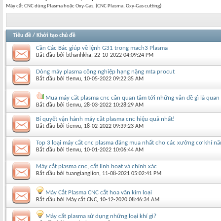
Máy cắt CNC dùng Plasma hoặc Oxy-Gas, (CNC Plasma, Oxy-Gas cutting)
Tiêu đề
/
Khởi tạo chủ đề
Cần Các Bác giúp về lệnh G31 trong mach3 Plasma
Bắt đầu bởi
bthanhkha
‎, 22-10-2022 04:09:24 PM
Dòng máy plasma công nghiệp hạng nặng mta procut
Bắt đầu bởi
tienvu
‎, 10-05-2022 09:22:35 AM
Mua máy cắt plasma cnc cần quan tâm tới những vẫn đề gì là quan
Bắt đầu bởi
tienvu
‎, 28-03-2022 10:28:29 AM
Bí quyết vận hành máy cắt plasma cnc hiệu quả nhất!
Bắt đầu bởi
tienvu
‎, 18-02-2022 09:39:23 AM
Top 3 loại máy cắt cnc plasma đáng mua nhất cho các xưởng cơ khí n
Bắt đầu bởi
tienvu
‎, 10-01-2022 10:06:44 AM
Máy cắt plasma cnc, cắt linh hoạt và chính xác
Bắt đầu bởi
tuangianglion
‎, 11-08-2021 05:02:41 PM
Máy Cắt Plasma CNC cắt hoa văn kim loại
Bắt đầu bởi
Máy cắt CNC
‎, 10-12-2020 08:46:34 AM
Máy cắt plasma sử dụng những loại khí gì?