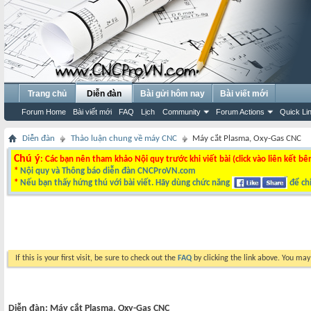
Trang chủ
Diễn đàn
Bài gửi hôm nay
Bài viết mới
Forum Home
Bài viết mới
FAQ
Lịch
Community
Forum Actions
Quick Li
Diễn đàn
Thảo luận chung về máy CNC
Máy cắt Plasma, Oxy-Gas CNC
Chú ý
: Các bạn nên tham khảo Nội quy trước khi viết bài (click vào liên kết bê
*
Nội quy và Thông báo diễn đàn CNCProVN.com
*
Nếu bạn thấy hứng thú với bài viết. Hãy dùng chức năng
để chi
If this is your first visit, be sure to check out the
FAQ
by clicking the link above. You ma
Diễn đàn:
Máy cắt Plasma, Oxy-Gas CNC