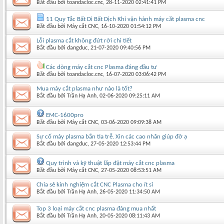
Bắt đầu bởi
toandacloc.cnc
‎, 28-11-2020 02:41:41 PM
11 Quy Tắc Bất Di Bất Dịch Khi vận hành máy cắt plasma cnc
Bắt đầu bởi
Máy cắt CNC
‎, 16-10-2020 01:54:12 PM
Lỗi plasma cắt không đứt rời chi tiết
Bắt đầu bởi
dangduc
‎, 21-07-2020 09:40:56 PM
Các dòng máy cắt cnc Plasma đáng đầu tư
Bắt đầu bởi
toandacloc.cnc
‎, 16-07-2020 03:06:42 PM
Mua máy cắt plasma như nào là tốt?
Bắt đầu bởi
Trần Hạ Anh
‎, 02-06-2020 09:25:11 AM
EMC-1600pro
Bắt đầu bởi
Máy cắt CNC
‎, 03-06-2020 09:09:38 AM
Sự cố máy plasma bắn tia trễ. Xin các cao nhân giúp đỡ ạ
Bắt đầu bởi
dangduc
‎, 27-05-2020 12:53:44 PM
Quy trình và kỹ thuật lắp đặt máy cắt cnc plasma
Bắt đầu bởi
Máy cắt CNC
‎, 27-05-2020 08:53:51 AM
Chia sẻ kinh nghiệm cắt CNC Plasma cho ít sỉ
Bắt đầu bởi
Trần Hạ Anh
‎, 26-05-2020 11:34:50 AM
Top 3 loại máy cắt cnc plasma đáng mua nhất
Bắt đầu bởi
Trần Hạ Anh
‎, 20-05-2020 08:11:43 AM