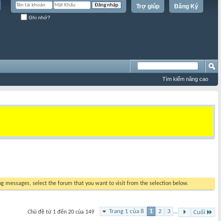
Trợ giúp
Đăng Ký
Ghi nhớ?
Tìm kiếm nâng cao
ing messages, select the forum that you want to visit from the selection below.
Trang 1 của 8
1
2
3
...
Chủ đề từ 1 đến 20 của 149
Cuối