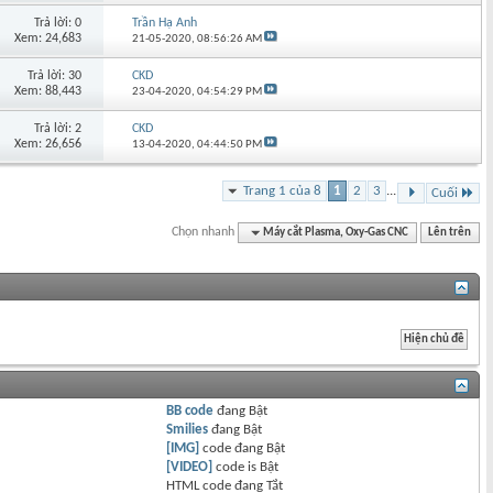
Trả lời: 0
Trần Hạ Anh
Xem: 24,683
21-05-2020,
08:56:26 AM
Trả lời: 30
CKD
Xem: 88,443
23-04-2020,
04:54:29 PM
Trả lời: 2
CKD
Xem: 26,656
13-04-2020,
04:44:50 PM
Trang 1 của 8
1
2
3
...
Cuối
Chọn nhanh
Máy cắt Plasma, Oxy-Gas CNC
Lên trên
BB code
đang
Bật
Smilies
đang
Bật
[IMG]
code đang
Bật
[VIDEO]
code is
Bật
HTML code đang
Tắt