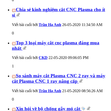
Chia sẻ kinh nghiệm cắt CNC Plasma cho ít
sỉ
Viết bài cuối bởi
Trần Hạ Anh
26-05-2020
11:34:50 AM
0
Top 3 loại máy cắt cnc plasma đáng mua
nhất
Viết bài cuối bởi
CKD
22-05-2020
09:06:05 PM
1
So sánh máy cắt Plasma CNC 2 ray và máy
cắt Plasma CNC 1 ray nâng cấp
Viết bài cuối bởi
Trần Hạ Anh
21-05-2020
08:56:26 AM
0
Xin hỏi về bộ chống gãy mỏ cắt