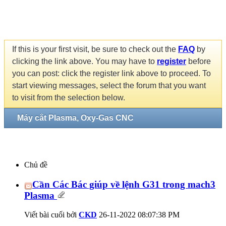
If this is your first visit, be sure to check out the
FAQ
by
clicking the link above. You may have to
register
before
you can post: click the register link above to proceed. To
start viewing messages, select the forum that you want
to visit from the selection below.
Máy cắt Plasma, Oxy-Gas CNC
Chủ đề
Cần Các Bác giúp về lệnh G31 trong mach3
Plasma
Viết bài cuối bởi
CKD
26-11-2022
08:07:38 PM