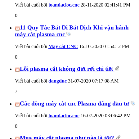
Viết bài cuối bởi
toandacloc.cnc
28-11-2020
02:41:41 PM
0
11 Quy Tắc Bất Di Bất Dịch Khi vận hành
máy cắt plasma cnc
Viết bài cuối bởi
Máy cắt CNC
16-10-2020
01:54:12 PM
0
Lỗi plasma cắt không đứt rời chi tiết
Viết bài cuối bởi
dangduc
31-07-2020
07:17:08 AM
7
Các dòng máy cắt cnc Plasma đáng đầu tư
Viết bài cuối bởi
toandacloc.cnc
16-07-2020
03:06:42 PM
0
Mua máy cắt plasma như nào là tốt?