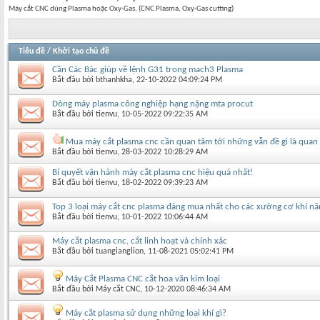
Máy cắt CNC dùng Plasma hoặc Oxy-Gas, (CNC Plasma, Oxy-Gas cutting)
Tiêu đề
/
Khởi tạo chủ đề
Cần Các Bác giúp về lệnh G31 trong mach3 Plasma
Bắt đầu bởi
bthanhkha
‎, 22-10-2022 04:09:24 PM
Dòng máy plasma công nghiệp hạng nặng mta procut
Bắt đầu bởi
tienvu
‎, 10-05-2022 09:22:35 AM
Mua máy cắt plasma cnc cần quan tâm tới những vẫn đề gì là quan
Bắt đầu bởi
tienvu
‎, 28-03-2022 10:28:29 AM
Bí quyết vận hành máy cắt plasma cnc hiệu quả nhất!
Bắt đầu bởi
tienvu
‎, 18-02-2022 09:39:23 AM
Top 3 loại máy cắt cnc plasma đáng mua nhất cho các xưởng cơ khí n
Bắt đầu bởi
tienvu
‎, 10-01-2022 10:06:44 AM
Máy cắt plasma cnc, cắt linh hoạt và chính xác
Bắt đầu bởi
tuangianglion
‎, 11-08-2021 05:02:41 PM
Máy Cắt Plasma CNC cắt hoa văn kim loại
Bắt đầu bởi
Máy cắt CNC
‎, 10-12-2020 08:46:34 AM
Máy cắt plasma sử dụng những loại khí gì?