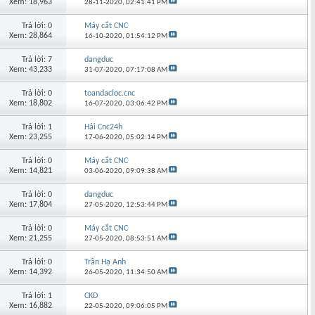
Xem: 18,963
28-11-2020,
02:41:41 PM
Trả lời: 0
Máy cắt CNC
Xem: 28,864
16-10-2020,
01:54:12 PM
Trả lời: 7
dangduc
Xem: 43,233
31-07-2020,
07:17:08 AM
Trả lời: 0
toandacloc.cnc
Xem: 18,802
16-07-2020,
03:06:42 PM
Trả lời: 1
Hải Cnc24h
Xem: 23,255
17-06-2020,
05:02:14 PM
Trả lời: 0
Máy cắt CNC
Xem: 14,821
03-06-2020,
09:09:38 AM
Trả lời: 0
dangduc
Xem: 17,804
27-05-2020,
12:53:44 PM
Trả lời: 0
Máy cắt CNC
Xem: 21,255
27-05-2020,
08:53:51 AM
Trả lời: 0
Trần Hạ Anh
Xem: 14,392
26-05-2020,
11:34:50 AM
Trả lời: 1
CKD
Xem: 16,882
22-05-2020,
09:06:05 PM