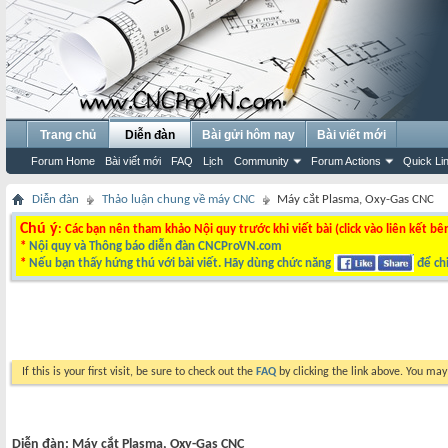
Trang chủ
Diễn đàn
Bài gửi hôm nay
Bài viết mới
Forum Home
Bài viết mới
FAQ
Lịch
Community
Forum Actions
Quick Li
Diễn đàn
Thảo luận chung về máy CNC
Máy cắt Plasma, Oxy-Gas CNC
Chú ý
: Các bạn nên tham khảo Nội quy trước khi viết bài (click vào liên kết bê
*
Nội quy và Thông báo diễn đàn CNCProVN.com
*
Nếu bạn thấy hứng thú với bài viết. Hãy dùng chức năng
để chi
If this is your first visit, be sure to check out the
FAQ
by clicking the link above. You ma
Diễn đàn:
Máy cắt Plasma, Oxy-Gas CNC