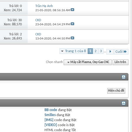
Trả lời: 0
Trần Hạ Anh
Xem: 24,724
21-05-2020,
08:56:26 AM
Trả lời: 30
CKD
Xem: 88,570
23-04-2020,
04:54:29 PM
Trả lời: 2
CKD
Xem: 26,693
13-04-2020,
04:44:50 PM
Trang 1 của 8
1
2
3
...
Cuối
Chọn nhanh
Máy cắt Plasma, Oxy-Gas CNC
Lên trên
BB code
đang
Bật
Smilies
đang
Bật
[IMG]
code đang
Bật
[VIDEO]
code is
Bật
HTML code đang
Tắt