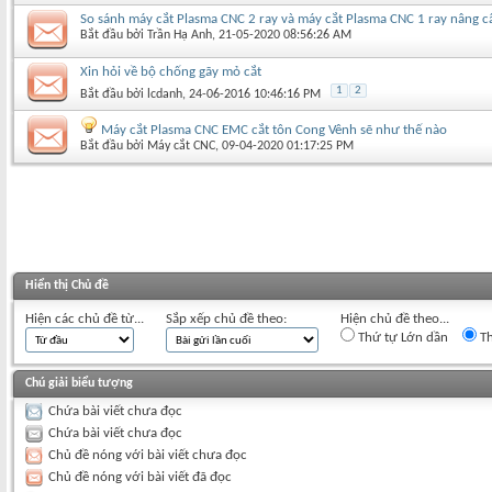
So sánh máy cắt Plasma CNC 2 ray và máy cắt Plasma CNC 1 ray nâng c
Bắt đầu bởi
Trần Hạ Anh
‎, 21-05-2020 08:56:26 AM
Xin hỏi về bộ chống gãy mỏ cắt
1
2
Bắt đầu bởi
lcdanh
‎, 24-06-2016 10:46:16 PM
Máy cắt Plasma CNC EMC cắt tôn Cong Vênh sẽ như thế nào
Bắt đầu bởi
Máy cắt CNC
‎, 09-04-2020 01:17:25 PM
Hiển thị Chủ đề
Hiện các chủ đề từ...
Sắp xếp chủ đề theo:
Hiện chủ đề theo...
Thứ tự Lớn dần
Th
Chú giải biểu tượng
Chứa bài viết chưa đọc
Chứa bài viết chưa đọc
Chủ đề nóng với bài viết chưa đọc
Chủ đề nóng với bài viết đã đọc