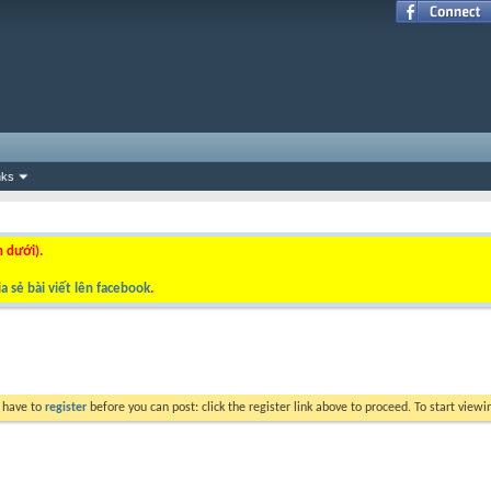
nks
n dưới).
a sẻ bài viết lên facebook
.
y have to
register
before you can post: click the register link above to proceed. To start view