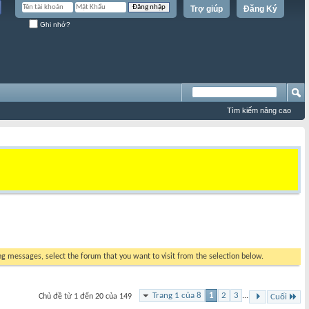
Trợ giúp
Đăng Ký
Ghi nhớ?
Tìm kiếm nâng cao
ing messages, select the forum that you want to visit from the selection below.
Trang 1 của 8
1
2
3
...
Chủ đề từ 1 đến 20 của 149
Cuối