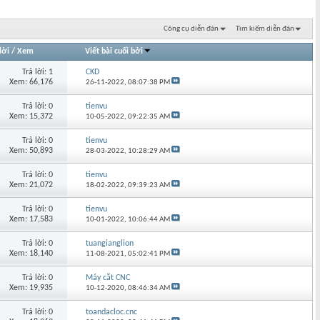
Công cụ diễn đàn
Tìm kiếm diễn đàn
lời
/
Xem
Viết bài cuối bởi
Trả lời: 1
CKD
Xem: 66,176
26-11-2022,
08:07:38 PM
Trả lời: 0
tienvu
Xem: 15,372
10-05-2022,
09:22:35 AM
Trả lời: 0
tienvu
Xem: 50,893
28-03-2022,
10:28:29 AM
Trả lời: 0
tienvu
Xem: 21,072
18-02-2022,
09:39:23 AM
Trả lời: 0
tienvu
Xem: 17,583
10-01-2022,
10:06:44 AM
Trả lời: 0
tuangianglion
Xem: 18,140
11-08-2021,
05:02:41 PM
Trả lời: 0
Máy cắt CNC
Xem: 19,935
10-12-2020,
08:46:34 AM
Trả lời: 0
toandacloc.cnc