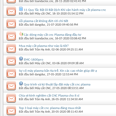
Bắt đầu bởi
toandacloc.cnc
‎, 28-11-2020 02:41:41 PM
11 Quy Tắc Bất Di Bất Dịch Khi vận hành máy cắt plasma cnc
Bắt đầu bởi
Máy cắt CNC
‎, 16-10-2020 01:54:12 PM
Lỗi plasma cắt không đứt rời chi tiết
Bắt đầu bởi
dangduc
‎, 21-07-2020 09:40:56 PM
Các dòng máy cắt cnc Plasma đáng đầu tư
Bắt đầu bởi
toandacloc.cnc
‎, 16-07-2020 03:06:42 PM
Mua máy cắt plasma như nào là tốt?
Bắt đầu bởi
Trần Hạ Anh
‎, 02-06-2020 09:25:11 AM
EMC-1600pro
Bắt đầu bởi
Máy cắt CNC
‎, 03-06-2020 09:09:38 AM
Sự cố máy plasma bắn tia trễ. Xin các cao nhân giúp đỡ ạ
Bắt đầu bởi
dangduc
‎, 27-05-2020 12:53:44 PM
Quy trình và kỹ thuật lắp đặt máy cắt cnc plasma
Bắt đầu bởi
Máy cắt CNC
‎, 27-05-2020 08:53:51 AM
Chia sẻ kinh nghiệm cắt CNC Plasma cho ít sỉ
Bắt đầu bởi
Trần Hạ Anh
‎, 26-05-2020 11:34:50 AM
Top 3 loại máy cắt cnc plasma đáng mua nhất
Bắt đầu bởi
Trần Hạ Anh
‎, 20-05-2020 08:11:43 AM