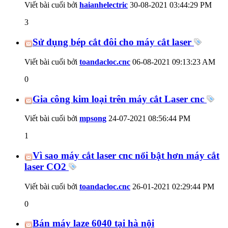
Viết bài cuối bởi
haianhelectric
30-08-2021
03:44:29 PM
3
Sử dụng bép cắt đôi cho máy cắt laser
Viết bài cuối bởi
toandacloc.cnc
06-08-2021
09:13:23 AM
0
Gia công kim loại trên máy cắt Laser cnc
Viết bài cuối bởi
mpsong
24-07-2021
08:56:44 PM
1
Vì sao máy cắt laser cnc nổi bật hơn máy cắt
laser CO2
Viết bài cuối bởi
toandacloc.cnc
26-01-2021
02:29:44 PM
0
Bán máy laze 6040 tại hà nội