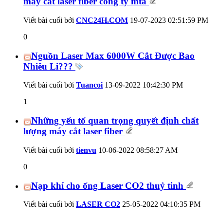
máy cắt laser fiber công ty mta
Viết bài cuối bởi
CNC24H.COM
19-07-2023
02:51:59 PM
0
Nguồn Laser Max 6000W Cắt Được Bao
Nhiêu Li???
Viết bài cuối bởi
Tuancoi
13-09-2022
10:42:30 PM
1
Những yếu tố quan trọng quyết định chất
lượng máy cắt laser fiber
Viết bài cuối bởi
tienvu
10-06-2022
08:58:27 AM
0
Nạp khí cho ống Laser CO2 thuỷ tinh
Viết bài cuối bởi
LASER CO2
25-05-2022
04:10:35 PM