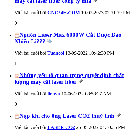
máy cắt laser fiber công ty mta
Viết bài cuối bởi
CNC24H.COM
19-07-2023
02:51:59 PM
0
Nguồn Laser Max 6000W Cắt Được Bao
Nhiêu Li???
Viết bài cuối bởi
Tuancoi
13-09-2022
10:42:30 PM
1
Những yếu tố quan trọng quyết định chất
lượng máy cắt laser fiber
Viết bài cuối bởi
tienvu
10-06-2022
08:58:27 AM
0
Nạp khí cho ống Laser CO2 thuỷ tinh
Viết bài cuối bởi
LASER CO2
25-05-2022
04:10:35 PM