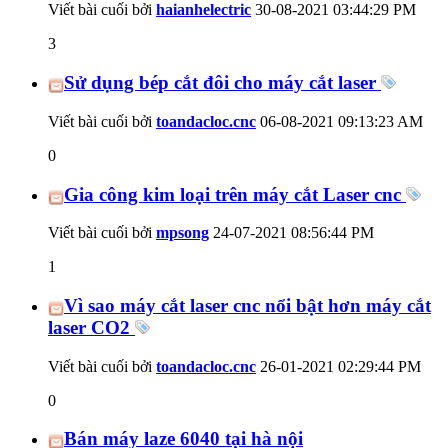
Viết bài cuối bởi
haianhelectric
30-08-2021
03:44:29 PM
3
Sử dụng bép cắt đôi cho máy cắt laser
Viết bài cuối bởi
toandacloc.cnc
06-08-2021
09:13:23 AM
0
Gia công kim loại trên máy cắt Laser cnc
Viết bài cuối bởi
mpsong
24-07-2021
08:56:44 PM
1
Vì sao máy cắt laser cnc nổi bật hơn máy cắt
laser CO2
Viết bài cuối bởi
toandacloc.cnc
26-01-2021
02:29:44 PM
0
Bán máy laze 6040 tại hà nội