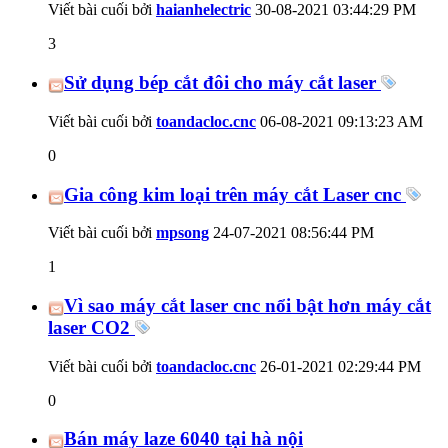
Viết bài cuối bởi
haianhelectric
30-08-2021
03:44:29 PM
3
Sử dụng bép cắt đôi cho máy cắt laser
Viết bài cuối bởi
toandacloc.cnc
06-08-2021
09:13:23 AM
0
Gia công kim loại trên máy cắt Laser cnc
Viết bài cuối bởi
mpsong
24-07-2021
08:56:44 PM
1
Vì sao máy cắt laser cnc nổi bật hơn máy cắt
laser CO2
Viết bài cuối bởi
toandacloc.cnc
26-01-2021
02:29:44 PM
0
Bán máy laze 6040 tại hà nội