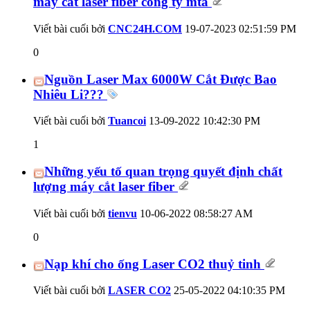
máy cắt laser fiber công ty mta
Viết bài cuối bởi
CNC24H.COM
19-07-2023
02:51:59 PM
0
Nguồn Laser Max 6000W Cắt Được Bao
Nhiêu Li???
Viết bài cuối bởi
Tuancoi
13-09-2022
10:42:30 PM
1
Những yếu tố quan trọng quyết định chất
lượng máy cắt laser fiber
Viết bài cuối bởi
tienvu
10-06-2022
08:58:27 AM
0
Nạp khí cho ống Laser CO2 thuỷ tinh
Viết bài cuối bởi
LASER CO2
25-05-2022
04:10:35 PM