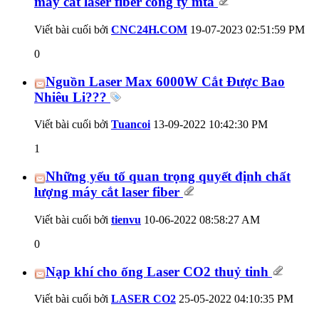
máy cắt laser fiber công ty mta
Viết bài cuối bởi
CNC24H.COM
19-07-2023
02:51:59 PM
0
Nguồn Laser Max 6000W Cắt Được Bao
Nhiêu Li???
Viết bài cuối bởi
Tuancoi
13-09-2022
10:42:30 PM
1
Những yếu tố quan trọng quyết định chất
lượng máy cắt laser fiber
Viết bài cuối bởi
tienvu
10-06-2022
08:58:27 AM
0
Nạp khí cho ống Laser CO2 thuỷ tinh
Viết bài cuối bởi
LASER CO2
25-05-2022
04:10:35 PM