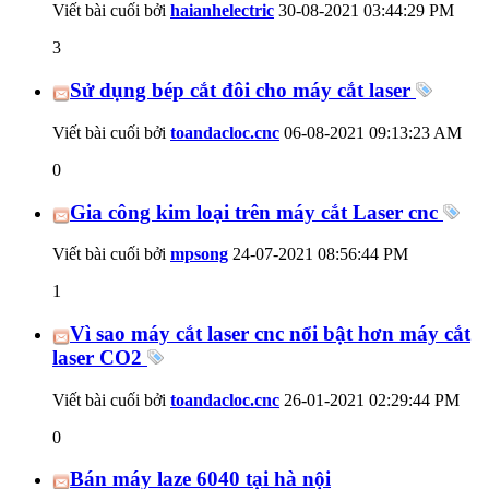
Viết bài cuối bởi
haianhelectric
30-08-2021
03:44:29 PM
3
Sử dụng bép cắt đôi cho máy cắt laser
Viết bài cuối bởi
toandacloc.cnc
06-08-2021
09:13:23 AM
0
Gia công kim loại trên máy cắt Laser cnc
Viết bài cuối bởi
mpsong
24-07-2021
08:56:44 PM
1
Vì sao máy cắt laser cnc nổi bật hơn máy cắt
laser CO2
Viết bài cuối bởi
toandacloc.cnc
26-01-2021
02:29:44 PM
0
Bán máy laze 6040 tại hà nội