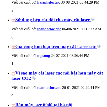
Viết bài cuối bởi
haianhelectric
30-08-2021
03:44:29 PM
3
Sử dụng bép cắt đôi cho máy cắt laser
Viết bài cuối bởi
toandacloc.cnc
06-08-2021
09:13:23 AM
0
Gia công kim loại trên máy cắt Laser cnc
Viết bài cuối bởi
mpsong
24-07-2021
08:56:44 PM
1
Vì sao máy cắt laser cnc nổi bật hơn máy cắt
laser CO2
Viết bài cuối bởi
toandacloc.cnc
26-01-2021
02:29:44 PM
0
Bán máy laze 6040 tại hà nội