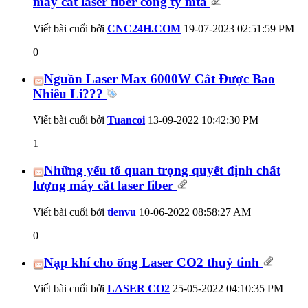
máy cắt laser fiber công ty mta
Viết bài cuối bởi
CNC24H.COM
19-07-2023
02:51:59 PM
0
Nguồn Laser Max 6000W Cắt Được Bao
Nhiêu Li???
Viết bài cuối bởi
Tuancoi
13-09-2022
10:42:30 PM
1
Những yếu tố quan trọng quyết định chất
lượng máy cắt laser fiber
Viết bài cuối bởi
tienvu
10-06-2022
08:58:27 AM
0
Nạp khí cho ống Laser CO2 thuỷ tinh
Viết bài cuối bởi
LASER CO2
25-05-2022
04:10:35 PM