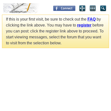
If this is your first visit, be sure to check out the
FAQ
by
clicking the link above. You may have to
register
before
you can post: click the register link above to proceed. To
start viewing messages, select the forum that you want
to visit from the selection below.