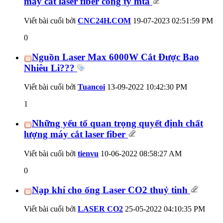
máy cắt laser fiber công ty mta
Viết bài cuối bởi
CNC24H.COM
19-07-2023
02:51:59 PM
0
Nguồn Laser Max 6000W Cắt Được Bao
Nhiêu Li???
Viết bài cuối bởi
Tuancoi
13-09-2022
10:42:30 PM
1
Những yếu tố quan trọng quyết định chất
lượng máy cắt laser fiber
Viết bài cuối bởi
tienvu
10-06-2022
08:58:27 AM
0
Nạp khí cho ống Laser CO2 thuỷ tinh
Viết bài cuối bởi
LASER CO2
25-05-2022
04:10:35 PM