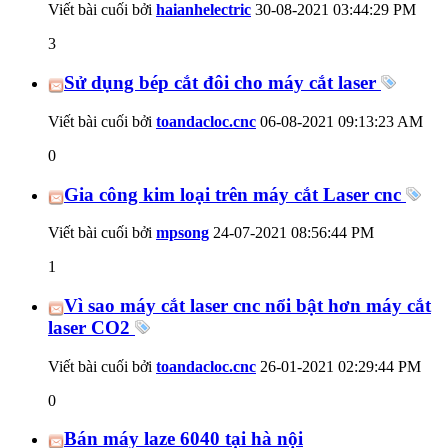
Viết bài cuối bởi
haianhelectric
30-08-2021
03:44:29 PM
3
Sử dụng bép cắt đôi cho máy cắt laser
Viết bài cuối bởi
toandacloc.cnc
06-08-2021
09:13:23 AM
0
Gia công kim loại trên máy cắt Laser cnc
Viết bài cuối bởi
mpsong
24-07-2021
08:56:44 PM
1
Vì sao máy cắt laser cnc nổi bật hơn máy cắt
laser CO2
Viết bài cuối bởi
toandacloc.cnc
26-01-2021
02:29:44 PM
0
Bán máy laze 6040 tại hà nội