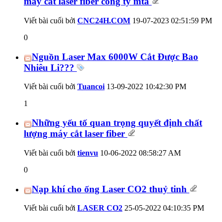
máy cắt laser fiber công ty mta
Viết bài cuối bởi
CNC24H.COM
19-07-2023
02:51:59 PM
0
Nguồn Laser Max 6000W Cắt Được Bao
Nhiêu Li???
Viết bài cuối bởi
Tuancoi
13-09-2022
10:42:30 PM
1
Những yếu tố quan trọng quyết định chất
lượng máy cắt laser fiber
Viết bài cuối bởi
tienvu
10-06-2022
08:58:27 AM
0
Nạp khí cho ống Laser CO2 thuỷ tinh
Viết bài cuối bởi
LASER CO2
25-05-2022
04:10:35 PM