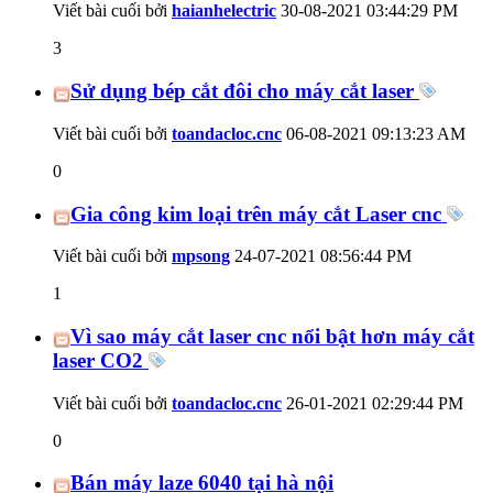
Viết bài cuối bởi
haianhelectric
30-08-2021
03:44:29 PM
3
Sử dụng bép cắt đôi cho máy cắt laser
Viết bài cuối bởi
toandacloc.cnc
06-08-2021
09:13:23 AM
0
Gia công kim loại trên máy cắt Laser cnc
Viết bài cuối bởi
mpsong
24-07-2021
08:56:44 PM
1
Vì sao máy cắt laser cnc nổi bật hơn máy cắt
laser CO2
Viết bài cuối bởi
toandacloc.cnc
26-01-2021
02:29:44 PM
0
Bán máy laze 6040 tại hà nội