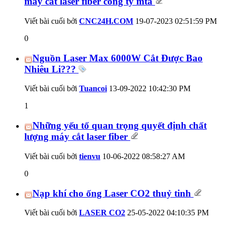
máy cắt laser fiber công ty mta
Viết bài cuối bởi
CNC24H.COM
19-07-2023
02:51:59 PM
0
Nguồn Laser Max 6000W Cắt Được Bao
Nhiêu Li???
Viết bài cuối bởi
Tuancoi
13-09-2022
10:42:30 PM
1
Những yếu tố quan trọng quyết định chất
lượng máy cắt laser fiber
Viết bài cuối bởi
tienvu
10-06-2022
08:58:27 AM
0
Nạp khí cho ống Laser CO2 thuỷ tinh
Viết bài cuối bởi
LASER CO2
25-05-2022
04:10:35 PM