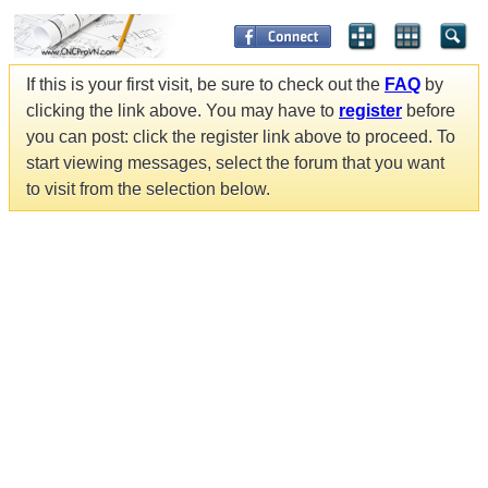
If this is your first visit, be sure to check out the
FAQ
by
clicking the link above. You may have to
register
before
you can post: click the register link above to proceed. To
start viewing messages, select the forum that you want
to visit from the selection below.