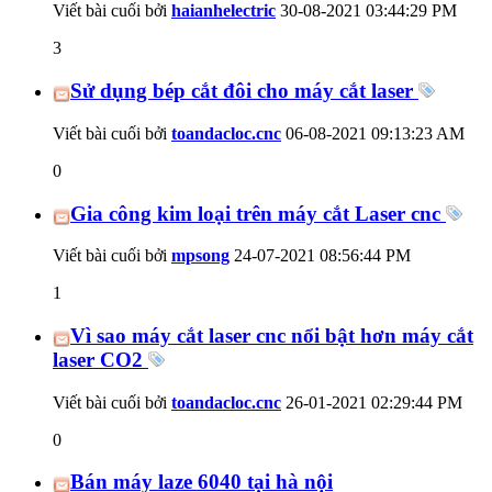
Viết bài cuối bởi
haianhelectric
30-08-2021
03:44:29 PM
3
Sử dụng bép cắt đôi cho máy cắt laser
Viết bài cuối bởi
toandacloc.cnc
06-08-2021
09:13:23 AM
0
Gia công kim loại trên máy cắt Laser cnc
Viết bài cuối bởi
mpsong
24-07-2021
08:56:44 PM
1
Vì sao máy cắt laser cnc nổi bật hơn máy cắt
laser CO2
Viết bài cuối bởi
toandacloc.cnc
26-01-2021
02:29:44 PM
0
Bán máy laze 6040 tại hà nội