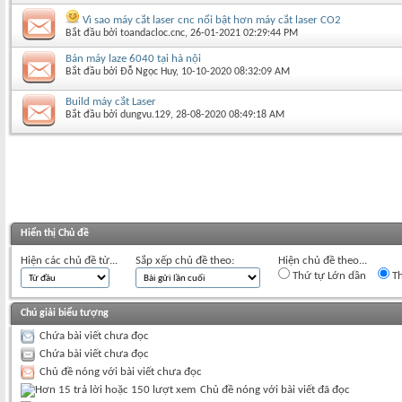
Vì sao máy cắt laser cnc nổi bật hơn máy cắt laser CO2
Bắt đầu bởi
toandacloc.cnc
‎, 26-01-2021 02:29:44 PM
Bán máy laze 6040 tại hà nội
Bắt đầu bởi
Đỗ Ngọc Huy
‎, 10-10-2020 08:32:09 AM
Build máy cắt Laser
Bắt đầu bởi
dungvu.129
‎, 28-08-2020 08:49:18 AM
Hiển thị Chủ đề
Hiện các chủ đề từ...
Sắp xếp chủ đề theo:
Hiện chủ đề theo...
Thứ tự Lớn dần
Th
Chú giải biểu tượng
Chứa bài viết chưa đọc
Chứa bài viết chưa đọc
Chủ đề nóng với bài viết chưa đọc
Chủ đề nóng với bài viết đã đọc