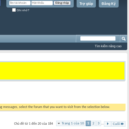
Trợ giúp
Đăng Ký
Ghi nhớ?
Tìm kiếm nâng cao
ing messages, select the forum that you want to visit from the selection below.
Trang 1 của 10
1
2
3
...
Chủ đề từ 1 đến 20 của 184
Cuối