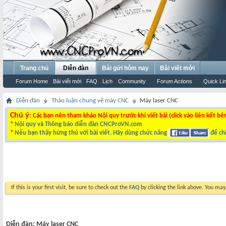
Trang chủ
Diễn đàn
Bài gửi hôm nay
Bài viết mới
Forum Home
Bài viết mới
FAQ
Lịch
Community
Forum Actions
Quick Li
Diễn đàn
Thảo luận chung về máy CNC
Máy laser CNC
Chú ý
: Các bạn nên tham khảo Nội quy trước khi viết bài (click vào liên kết bê
*
Nội quy và Thông báo diễn đàn CNCProVN.com
*
Nếu bạn thấy hứng thú với bài viết. Hãy dùng chức năng
để chi
If this is your first visit, be sure to check out the
FAQ
by clicking the link above. You ma
Diễn đàn:
Máy laser CNC