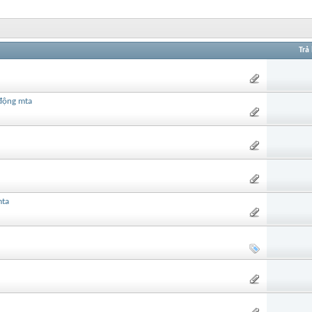
Trả 
 động mta
mta