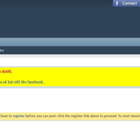
nks
n dưới).
a sẻ bài viết lên facebook
.
y have to
register
before you can post: click the register link above to proceed. To start view