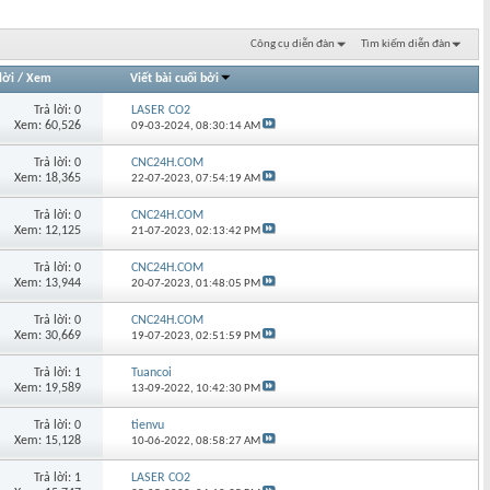
Công cụ diễn đàn
Tìm kiếm diễn đàn
lời
/
Xem
Viết bài cuối bởi
Trả lời: 0
LASER CO2
Xem: 60,526
09-03-2024,
08:30:14 AM
Trả lời: 0
CNC24H.COM
Xem: 18,365
22-07-2023,
07:54:19 AM
Trả lời: 0
CNC24H.COM
Xem: 12,125
21-07-2023,
02:13:42 PM
Trả lời: 0
CNC24H.COM
Xem: 13,944
20-07-2023,
01:48:05 PM
Trả lời: 0
CNC24H.COM
Xem: 30,669
19-07-2023,
02:51:59 PM
Trả lời: 1
Tuancoi
Xem: 19,589
13-09-2022,
10:42:30 PM
Trả lời: 0
tienvu
Xem: 15,128
10-06-2022,
08:58:27 AM
Trả lời: 1
LASER CO2