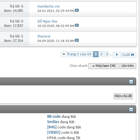
Trả lời: 0
toandacloc.cnc
Xem: 14,085
26-01-2021,
02:29:44 PM
Trả lời: 0
Đỗ Ngọc Huy
Xem: 17,837
10-10-2020,
08:32:09 AM
Trả lời: 5
thucncvt
Xem: 27,354
06-09-2020,
11:18:10 AM
Trang 1 của 10
1
2
3
...
Cuối
Chọn nhanh
Máy laser CNC
Lên trên
BB code
đang
Bật
Smilies
đang
Bật
[IMG]
code đang
Bật
[VIDEO]
code is
Bật
HTML code đang
Tắt