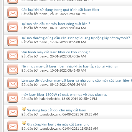
Các loại khí sử dụng trong quá trình cắt laser fiber
Bắt đầu bởi
tienvu
‎, 28-03-2022 02:41:00 PM
Tại sao nên đầu tư máy laser công suất lớn ?
Bắt đầu bởi
tienvu
‎, 04-03-2022 09:08:04 AM
Tại sao thường dùng đầu cắt laser sợi quang tự động lấy nét raytools?
Bắt đầu bởi
tienvu
‎, 17-02-2022 08:56:08 AM
Vận hành máy cắt laser fiber có khó không ?
Bắt đầu bởi
tienvu
‎, 20-01-2022 08:40:26 AM
Nên mua máy cắt laser fiber nhập khẩu hay lắp ráp tại việt nam
Bắt đầu bởi
tienvu
‎, 10-01-2022 08:46:45 AM
Làm sao để lựa chọn máy cắt laser và nhà cung cấp máy cắt laser fiber 
Bắt đầu bởi
tienvu
‎, 09-12-2021 09:05:24 AM
máy laser fiber 1500W rẻ quá, em mua về thay plasma.
Bắt đầu bởi
haianhelectric
‎, 13-05-2019 02:58:49 PM
Sử dụng bép cắt đôi cho máy cắt laser
Bắt đầu bởi
toandacloc.cnc
‎, 06-08-2021 09:13:23 AM
Gia công kim loại trên máy cắt Laser cnc
Bắt đầu bởi
toandacloc.cnc
‎, 01-04-2021 11:05:55 AM