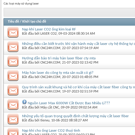
Các loại máy sử dụng laser
Tiêu đề
/
Khởi tạo chủ đề
Nạp khí Laser CO2 ống kim loại RF
Bắt đầu bởi
LASER CO2
‎, 09-03-2024 08:30:14 AM
Những điều cần biết trước khi vận hành máy cắt laser cty hệ thống tự
Bắt đầu bởi
CNC24H.COM
‎, 22-07-2023 07:54:19 AM
Hướng dẫn bảo trì máy hàn laser fiber cty mta
Bắt đầu bởi
CNC24H.COM
‎, 21-07-2023 02:13:42 PM
Máy hàn laser do công ty mta sản xuất có gì?
Bắt đầu bởi
CNC24H.COM
‎, 20-07-2023 01:48:05 PM
Quy trình sản xuất khung và hệ cơ khí của máy cắt laser fiber công ty 
Bắt đầu bởi
CNC24H.COM
‎, 19-07-2023 02:51:59 PM
Nguồn Laser Max 6000W Cắt Được Bao Nhiêu Li???
Bắt đầu bởi
Máy cắt CNC
‎, 09-09-2022 09:02:54 AM
Những yếu tố quan trọng quyết định chất lượng máy cắt laser fiber
Bắt đầu bởi
tienvu
‎, 10-06-2022 08:58:27 AM
Nạp khí cho ống Laser CO2 thuỷ tinh
Bắt đầu bởi
LASER CO2
‎, 25-05-2022 04:02:13 PM