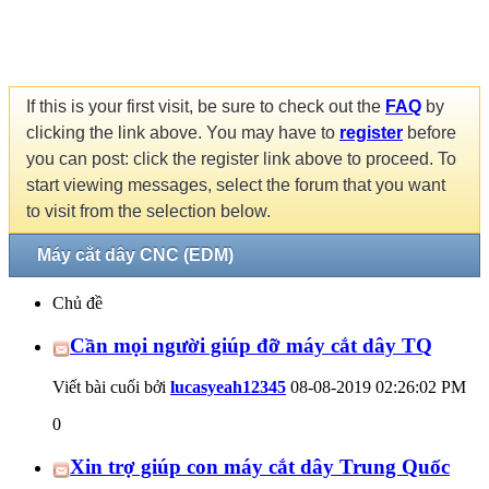
If this is your first visit, be sure to check out the
FAQ
by
clicking the link above. You may have to
register
before
you can post: click the register link above to proceed. To
start viewing messages, select the forum that you want
to visit from the selection below.
Máy cắt dây CNC (EDM)
Chủ đề
Cần mọi người giúp đỡ máy cắt dây TQ
Viết bài cuối bởi
lucasyeah12345
08-08-2019
02:26:02 PM
0
Xin trợ giúp con máy cắt dây Trung Quốc