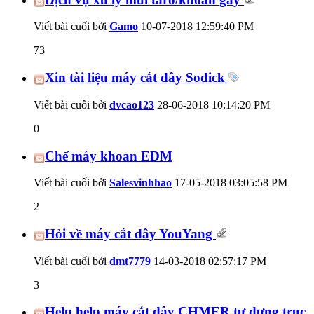
Viết bài cuối bởi
Gamo
10-07-2018
12:59:40 PM
73
Xin tài liệu máy cắt dây Sodick
Viết bài cuối bởi
dvcao123
28-06-2018
10:14:20 PM
0
Chế máy khoan EDM
Viết bài cuối bởi
Salesvinhhao
17-05-2018
03:05:58 PM
2
Hỏi về máy cắt dây YouYang
Viết bài cuối bởi
dmt7779
14-03-2018
02:57:17 PM
3
Help help máy cắt dây CHMER tự dưng trục