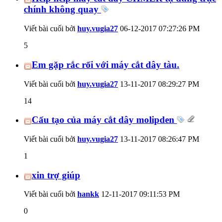
chính không quay
Viết bài cuối bởi
huy.vugia27
06-12-2017
07:27:26 PM
5
Em gặp rắc rối với máy cắt dây tàu.
Viết bài cuối bởi
huy.vugia27
13-11-2017
08:29:27 PM
14
Cấu tạo của máy cắt dây molipden
Viết bài cuối bởi
huy.vugia27
13-11-2017
08:26:47 PM
1
xin trợ giúp
Viết bài cuối bởi
hankk
12-11-2017
09:11:53 PM
0