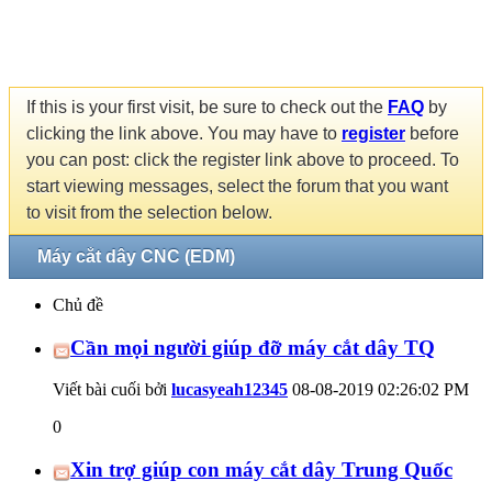
If this is your first visit, be sure to check out the
FAQ
by
clicking the link above. You may have to
register
before
you can post: click the register link above to proceed. To
start viewing messages, select the forum that you want
to visit from the selection below.
Máy cắt dây CNC (EDM)
Chủ đề
Cần mọi người giúp đỡ máy cắt dây TQ
Viết bài cuối bởi
lucasyeah12345
08-08-2019
02:26:02 PM
0
Xin trợ giúp con máy cắt dây Trung Quốc