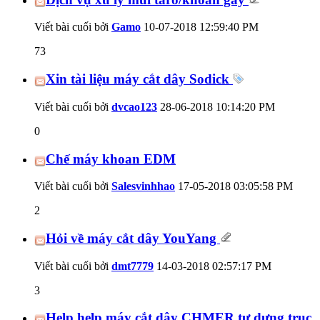
Viết bài cuối bởi
Gamo
10-07-2018
12:59:40 PM
73
Xin tài liệu máy cắt dây Sodick
Viết bài cuối bởi
dvcao123
28-06-2018
10:14:20 PM
0
Chế máy khoan EDM
Viết bài cuối bởi
Salesvinhhao
17-05-2018
03:05:58 PM
2
Hỏi về máy cắt dây YouYang
Viết bài cuối bởi
dmt7779
14-03-2018
02:57:17 PM
3
Help help máy cắt dây CHMER tự dưng trục