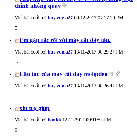
chính không quay
Viết bài cuối bởi
huy.vugia27
06-12-2017
07:27:26 PM
5
Em gặp rắc rối với máy cắt dây tàu.
Viết bài cuối bởi
huy.vugia27
13-11-2017
08:29:27 PM
14
Cấu tạo của máy cắt dây molipden
Viết bài cuối bởi
huy.vugia27
13-11-2017
08:26:47 PM
1
xin trợ giúp
Viết bài cuối bởi
hankk
12-11-2017
09:11:53 PM
0