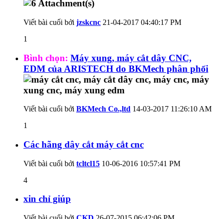
Viết bài cuối bởi
jzskcnc
21-04-2017
04:40:17 PM
1
Bình chọn:
Máy xung, máy cắt dây CNC,
EDM của ARISTECH do BKMech phân phối
Viết bài cuối bởi
BKMech Co.,ltd
14-03-2017
11:26:10 AM
1
Các hãng dây cắt máy cắt cnc
Viết bài cuối bởi
tcltcl15
10-06-2016
10:57:41 PM
4
xin chỉ giúp
Viết bài cuối bởi
CKD
26-07-2015
06:42:06 PM