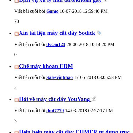
Viết bài cuối bởi
Gamo
10-07-2018
12:59:40 PM
73
Xin tài liệu máy cắt dây Sodick
Viết bài cuối bởi
dvcao123
28-06-2018
10:14:20 PM
0
Chế máy khoan EDM
Viết bài cuối bởi
Salesvinhhao
17-05-2018
03:05:58 PM
2
Hỏi về máy cắt dây YouYang
Viết bài cuối bởi
dmt7779
14-03-2018
02:57:17 PM
3
Help help máy cắt dây CHMER tự dưng trục