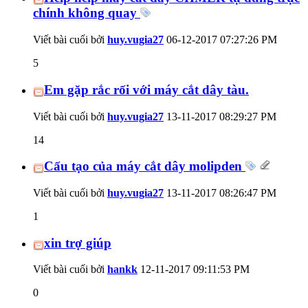
chính không quay
Viết bài cuối bởi
huy.vugia27
06-12-2017
07:27:26 PM
5
Em gặp rắc rối với máy cắt dây tàu.
Viết bài cuối bởi
huy.vugia27
13-11-2017
08:29:27 PM
14
Cấu tạo của máy cắt dây molipden
Viết bài cuối bởi
huy.vugia27
13-11-2017
08:26:47 PM
1
xin trợ giúp
Viết bài cuối bởi
hankk
12-11-2017
09:11:53 PM
0