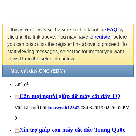
If this is your first visit, be sure to check out the
FAQ
by
clicking the link above. You may have to
register
before
you can post: click the register link above to proceed. To
start viewing messages, select the forum that you want
to visit from the selection below.
Máy cắt dây CNC (EDM)
Chủ đề
Cần mọi người giúp đỡ máy cắt dây TQ
Viết bài cuối bởi
lucasyeah12345
08-08-2019
02:26:02 PM
0
Xin trợ giúp con máy cắt dây Trung Quốc