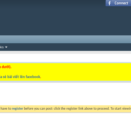
nks
n dưới).
a sẻ bài viết lên facebook
.
y have to
register
before you can post: click the register link above to proceed. To start view