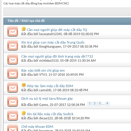
Các loại máy cắt dây đồng hay moliden (EDM CNC)
Tiêu đề
/
Khởi tạo chủ đề
Cần mọi người giúp đỡ máy cắt dây TQ
Bắt đầu bởi
lucasyeah12345
‎, 08-08-2019 02:26:02 PM
Xin trợ giúp con máy cắt dây Trung Quốc
Bắt đầu bởi
tinnghianguyen
‎, 17-09-2017 06:10:36 PM
Cần mọi người giúp đỡ tình trạng máy dk7732
Bắt đầu bởi
minhduc0110
‎, 05-08-2019 11:30:34 AM
Bác nào biết xin chỉ giúp em
Bắt đầu bởi
VTV3
‎, 21-07-2016 10:49:05 PM
Hớp tác làm máy cắt dây EDM
Bắt đầu bởi
camvinh
‎, 17-06-2019 06:32:48 PM
Dịch vụ xử lý mũi taro/khoan gãy
1
2
3
...
4
Bắt đầu bởi
Gamo
‎, 25-07-2017 12:56:34 PM
Xin tài liệu máy cắt dây Sodick
Bắt đầu bởi
dvcao123
‎, 28-06-2018 10:14:20 PM
Chế máy khoan EDM
Bắt đầu bởi
hoangson
‎, 28-03-2018 10:40:59 AM