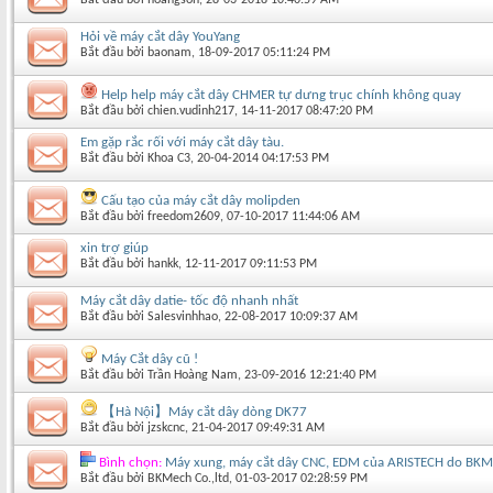
Hỏi về máy cắt dây YouYang
Bắt đầu bởi
baonam
‎, 18-09-2017 05:11:24 PM
Help help máy cắt dây CHMER tự dưng trục chính không quay
Bắt đầu bởi
chien.vudinh217
‎, 14-11-2017 08:47:20 PM
Em gặp rắc rối với máy cắt dây tàu.
Bắt đầu bởi
Khoa C3
‎, 20-04-2014 04:17:53 PM
Cấu tạo của máy cắt dây molipden
Bắt đầu bởi
freedom2609
‎, 07-10-2017 11:44:06 AM
xin trợ giúp
Bắt đầu bởi
hankk
‎, 12-11-2017 09:11:53 PM
Máy cắt dây datie- tốc độ nhanh nhất
Bắt đầu bởi
Salesvinhhao
‎, 22-08-2017 10:09:37 AM
Máy Cắt dây cũ !
Bắt đầu bởi
Trần Hoàng Nam
‎, 23-09-2016 12:21:40 PM
【Hà Nội】Máy cắt dây dòng DK77
Bắt đầu bởi
jzskcnc
‎, 21-04-2017 09:49:31 AM
Bình chọn:
Máy xung, máy cắt dây CNC, EDM của ARISTECH do BKM
Bắt đầu bởi
BKMech Co.,ltd
‎, 01-03-2017 02:28:59 PM