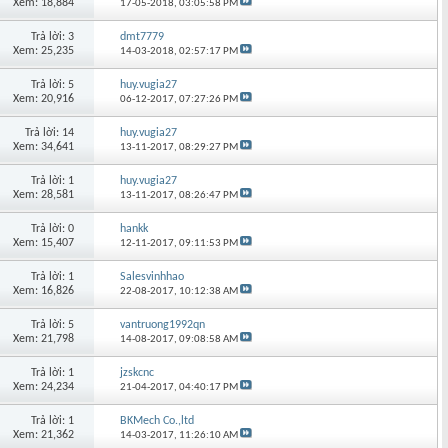
Xem: 18,884
17-05-2018,
03:05:58 PM
Trả lời: 3
dmt7779
Xem: 25,235
14-03-2018,
02:57:17 PM
Trả lời: 5
huy.vugia27
Xem: 20,916
06-12-2017,
07:27:26 PM
Trả lời: 14
huy.vugia27
Xem: 34,641
13-11-2017,
08:29:27 PM
Trả lời: 1
huy.vugia27
Xem: 28,581
13-11-2017,
08:26:47 PM
Trả lời: 0
hankk
Xem: 15,407
12-11-2017,
09:11:53 PM
Trả lời: 1
Salesvinhhao
Xem: 16,826
22-08-2017,
10:12:38 AM
Trả lời: 5
vantruong1992qn
Xem: 21,798
14-08-2017,
09:08:58 AM
Trả lời: 1
jzskcnc
Xem: 24,234
21-04-2017,
04:40:17 PM
Trả lời: 1
BKMech Co.,ltd
Xem: 21,362
14-03-2017,
11:26:10 AM