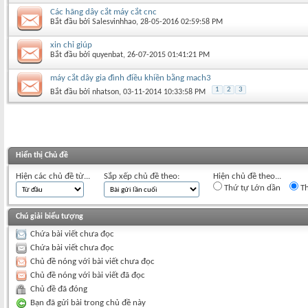
Các hãng dây cắt máy cắt cnc
Bắt đầu bởi
Salesvinhhao
‎, 28-05-2016 02:59:58 PM
xin chỉ giúp
Bắt đầu bởi
quyenbat
‎, 26-07-2015 01:41:21 PM
máy cắt dây gia đình điều khiền bằng mach3
1
2
3
Bắt đầu bởi
nhatson
‎, 03-11-2014 10:33:58 PM
Hiển thị Chủ đề
Hiện các chủ đề từ...
Sắp xếp chủ đề theo:
Hiện chủ đề theo...
Thứ tự Lớn dần
Th
Chú giải biểu tượng
Chứa bài viết chưa đọc
Chứa bài viết chưa đọc
Chủ đề nóng với bài viết chưa đọc
Chủ đề nóng với bài viết đã đọc
Chủ đề đã đóng
Bạn đã gửi bài trong chủ đề này