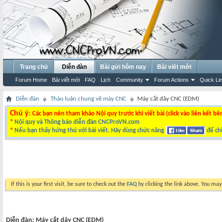
Trang chủ
Diễn đàn
Bài gửi hôm nay
Bài viết mới
Forum Home
Bài viết mới
FAQ
Lịch
Community
Forum Actions
Quick Li
Diễn đàn
Thảo luận chung về máy CNC
Máy cắt dây CNC (EDM)
Chú ý
: Các bạn nên tham khảo Nội quy trước khi viết bài (click vào liên kết bê
*
Nội quy và Thông báo diễn đàn CNCProVN.com
*
Nếu bạn thấy hứng thú với bài viết. Hãy dùng chức năng
để chi
If this is your first visit, be sure to check out the
FAQ
by clicking the link above. You ma
Diễn đàn:
Máy cắt dây CNC (EDM)