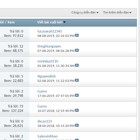
Công cụ diễn đàn
Tìm kiếm diễn đàn
lời
/
Xem
Viết bài cuối bởi
Trả lời: 0
lucasyeah12345
Xem: 97,612
08-08-2019,
02:26:02 PM
Trả lời: 12
tinnghianguyen
Xem: 68,575
07-08-2019,
08:06:28 PM
Trả lời: 0
minhduc0110
Xem: 18,235
05-08-2019,
11:30:34 AM
Trả lời: 5
Nguyendinh
Xem: 22,683
02-08-2019,
11:22:03 PM
Trả lời: 2
Gamo
Xem: 29,798
17-06-2019,
07:47:05 PM
Trả lời: 73
Gamo
Xem: 137,224
10-07-2018,
12:59:40 PM
Trả lời: 0
dvcao123
Xem: 26,631
28-06-2018,
10:14:20 PM
Trả lời: 2
Salesvinhhao