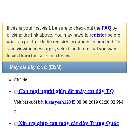
If this is your first visit, be sure to check out the
FAQ
by
clicking the link above. You may have to
register
before
you can post: click the register link above to proceed. To
start viewing messages, select the forum that you want
to visit from the selection below.
Máy cắt dây CNC (EDM)
Chủ đề
Cần mọi người giúp đỡ máy cắt dây TQ
Viết bài cuối bởi
lucasyeah12345
08-08-2019
02:26:02 PM
0
Xin trợ giúp con máy cắt dây Trung Quốc