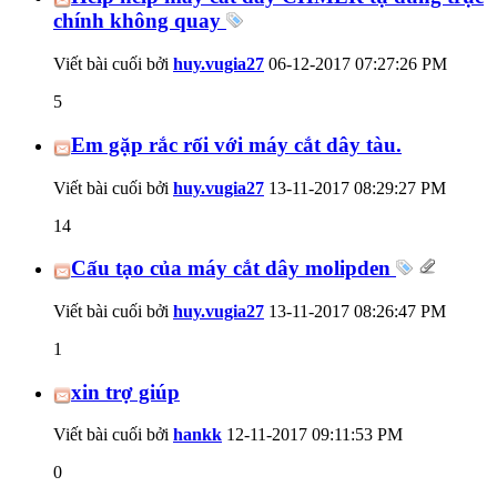
chính không quay
Viết bài cuối bởi
huy.vugia27
06-12-2017
07:27:26 PM
5
Em gặp rắc rối với máy cắt dây tàu.
Viết bài cuối bởi
huy.vugia27
13-11-2017
08:29:27 PM
14
Cấu tạo của máy cắt dây molipden
Viết bài cuối bởi
huy.vugia27
13-11-2017
08:26:47 PM
1
xin trợ giúp
Viết bài cuối bởi
hankk
12-11-2017
09:11:53 PM
0