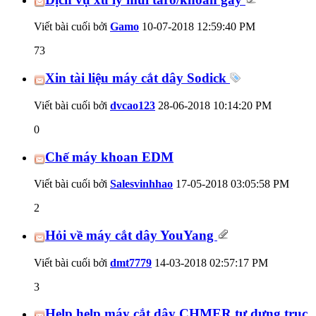
Viết bài cuối bởi
Gamo
10-07-2018
12:59:40 PM
73
Xin tài liệu máy cắt dây Sodick
Viết bài cuối bởi
dvcao123
28-06-2018
10:14:20 PM
0
Chế máy khoan EDM
Viết bài cuối bởi
Salesvinhhao
17-05-2018
03:05:58 PM
2
Hỏi về máy cắt dây YouYang
Viết bài cuối bởi
dmt7779
14-03-2018
02:57:17 PM
3
Help help máy cắt dây CHMER tự dưng trục