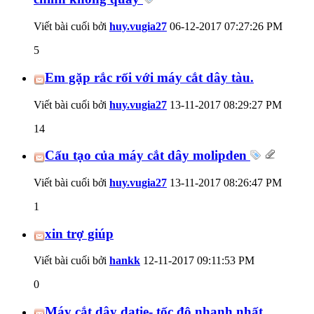
Viết bài cuối bởi
huy.vugia27
06-12-2017
07:27:26 PM
5
Em gặp rắc rối với máy cắt dây tàu.
Viết bài cuối bởi
huy.vugia27
13-11-2017
08:29:27 PM
14
Cấu tạo của máy cắt dây molipden
Viết bài cuối bởi
huy.vugia27
13-11-2017
08:26:47 PM
1
xin trợ giúp
Viết bài cuối bởi
hankk
12-11-2017
09:11:53 PM
0
Máy cắt dây datie- tốc độ nhanh nhất