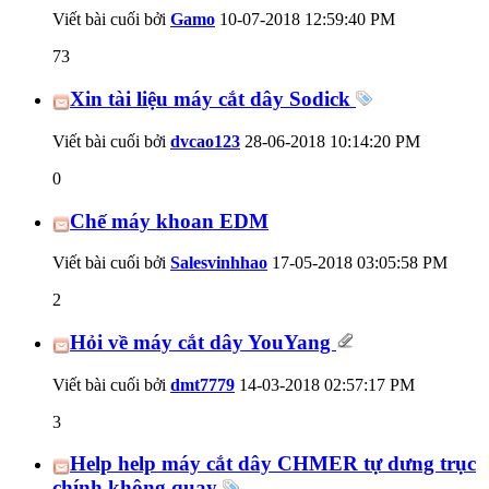
Viết bài cuối bởi
Gamo
10-07-2018
12:59:40 PM
73
Xin tài liệu máy cắt dây Sodick
Viết bài cuối bởi
dvcao123
28-06-2018
10:14:20 PM
0
Chế máy khoan EDM
Viết bài cuối bởi
Salesvinhhao
17-05-2018
03:05:58 PM
2
Hỏi về máy cắt dây YouYang
Viết bài cuối bởi
dmt7779
14-03-2018
02:57:17 PM
3
Help help máy cắt dây CHMER tự dưng trục
chính không quay