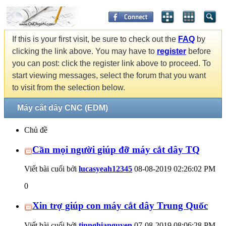
If this is your first visit, be sure to check out the
FAQ
by
clicking the link above. You may have to
register
before
you can post: click the register link above to proceed. To
start viewing messages, select the forum that you want
to visit from the selection below.
Máy cắt dây CNC (EDM)
Chủ đề
Cần mọi người giúp đỡ máy cắt dây TQ
Viết bài cuối bởi
lucasyeah12345
08-08-2019
02:26:02 PM
0
Xin trợ giúp con máy cắt dây Trung Quốc
Viết bài cuối bởi
tinnghianguyen
07-08-2019
08:06:28 PM