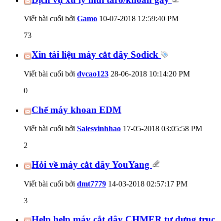
Viết bài cuối bởi
Gamo
10-07-2018
12:59:40 PM
73
Xin tài liệu máy cắt dây Sodick
Viết bài cuối bởi
dvcao123
28-06-2018
10:14:20 PM
0
Chế máy khoan EDM
Viết bài cuối bởi
Salesvinhhao
17-05-2018
03:05:58 PM
2
Hỏi về máy cắt dây YouYang
Viết bài cuối bởi
dmt7779
14-03-2018
02:57:17 PM
3
Help help máy cắt dây CHMER tự dưng trục