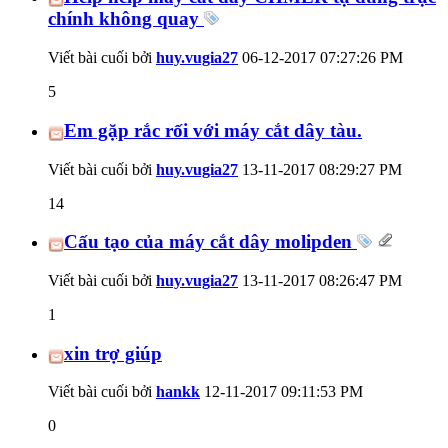
chính không quay
Viết bài cuối bởi
huy.vugia27
06-12-2017
07:27:26 PM
5
Em gặp rắc rối với máy cắt dây tàu.
Viết bài cuối bởi
huy.vugia27
13-11-2017
08:29:27 PM
14
Cấu tạo của máy cắt dây molipden
Viết bài cuối bởi
huy.vugia27
13-11-2017
08:26:47 PM
1
xin trợ giúp
Viết bài cuối bởi
hankk
12-11-2017
09:11:53 PM
0