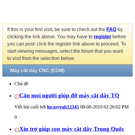
If this is your first visit, be sure to check out the
FAQ
by
clicking the link above. You may have to
register
before
you can post: click the register link above to proceed. To
start viewing messages, select the forum that you want
to visit from the selection below.
Máy cắt dây CNC (EDM)
Chủ đề
Cần mọi người giúp đỡ máy cắt dây TQ
Viết bài cuối bởi
lucasyeah12345
08-08-2019
02:26:02 PM
0
Xin trợ giúp con máy cắt dây Trung Quốc