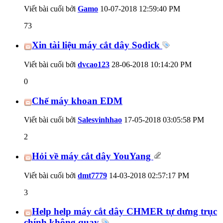
Viết bài cuối bởi
Gamo
10-07-2018
12:59:40 PM
73
Xin tài liệu máy cắt dây Sodick
Viết bài cuối bởi
dvcao123
28-06-2018
10:14:20 PM
0
Chế máy khoan EDM
Viết bài cuối bởi
Salesvinhhao
17-05-2018
03:05:58 PM
2
Hỏi về máy cắt dây YouYang
Viết bài cuối bởi
dmt7779
14-03-2018
02:57:17 PM
3
Help help máy cắt dây CHMER tự dưng trục
chính không quay