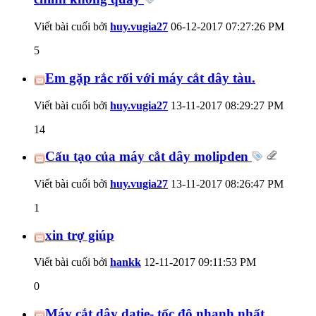
Viết bài cuối bởi
huy.vugia27
06-12-2017
07:27:26 PM
5
Em gặp rắc rối với máy cắt dây tàu.
Viết bài cuối bởi
huy.vugia27
13-11-2017
08:29:27 PM
14
Cấu tạo của máy cắt dây molipden
Viết bài cuối bởi
huy.vugia27
13-11-2017
08:26:47 PM
1
xin trợ giúp
Viết bài cuối bởi
hankk
12-11-2017
09:11:53 PM
0
Máy cắt dây datie- tốc độ nhanh nhất