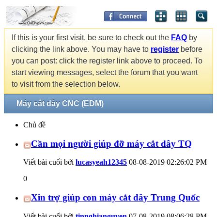
If this is your first visit, be sure to check out the
FAQ
by
clicking the link above. You may have to
register
before
you can post: click the register link above to proceed. To
start viewing messages, select the forum that you want
to visit from the selection below.
Máy cắt dây CNC (EDM)
Chủ đề
Cần mọi người giúp đỡ máy cắt dây TQ
Viết bài cuối bởi
lucasyeah12345
08-08-2019
02:26:02 PM
0
Xin trợ giúp con máy cắt dây Trung Quốc
Viết bài cuối bởi
tinnghianguyen
07-08-2019
08:06:28 PM