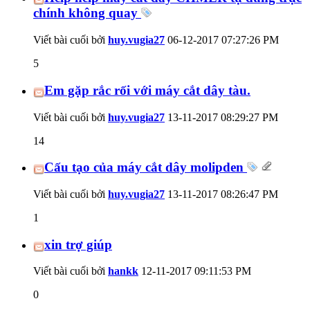
chính không quay
Viết bài cuối bởi
huy.vugia27
06-12-2017
07:27:26 PM
5
Em gặp rắc rối với máy cắt dây tàu.
Viết bài cuối bởi
huy.vugia27
13-11-2017
08:29:27 PM
14
Cấu tạo của máy cắt dây molipden
Viết bài cuối bởi
huy.vugia27
13-11-2017
08:26:47 PM
1
xin trợ giúp
Viết bài cuối bởi
hankk
12-11-2017
09:11:53 PM
0