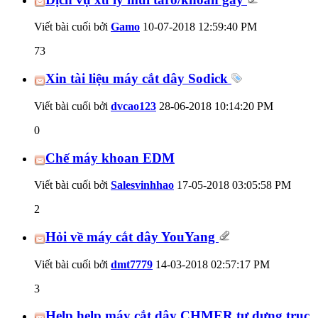
Viết bài cuối bởi
Gamo
10-07-2018
12:59:40 PM
73
Xin tài liệu máy cắt dây Sodick
Viết bài cuối bởi
dvcao123
28-06-2018
10:14:20 PM
0
Chế máy khoan EDM
Viết bài cuối bởi
Salesvinhhao
17-05-2018
03:05:58 PM
2
Hỏi về máy cắt dây YouYang
Viết bài cuối bởi
dmt7779
14-03-2018
02:57:17 PM
3
Help help máy cắt dây CHMER tự dưng trục