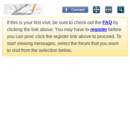
If this is your first visit, be sure to check out the
FAQ
by
clicking the link above. You may have to
register
before
you can post: click the register link above to proceed. To
start viewing messages, select the forum that you want
to visit from the selection below.