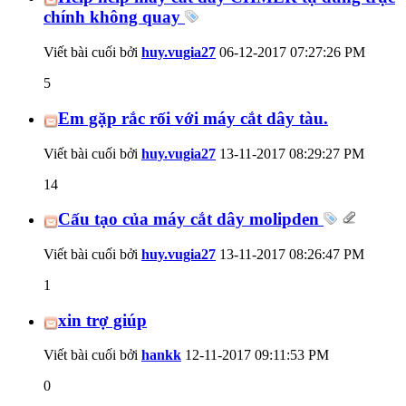
chính không quay
Viết bài cuối bởi
huy.vugia27
06-12-2017
07:27:26 PM
5
Em gặp rắc rối với máy cắt dây tàu.
Viết bài cuối bởi
huy.vugia27
13-11-2017
08:29:27 PM
14
Cấu tạo của máy cắt dây molipden
Viết bài cuối bởi
huy.vugia27
13-11-2017
08:26:47 PM
1
xin trợ giúp
Viết bài cuối bởi
hankk
12-11-2017
09:11:53 PM
0