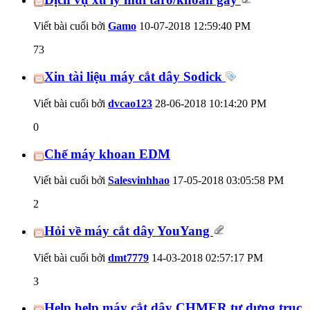
Viết bài cuối bởi
Gamo
10-07-2018
12:59:40 PM
73
Xin tài liệu máy cắt dây Sodick
Viết bài cuối bởi
dvcao123
28-06-2018
10:14:20 PM
0
Chế máy khoan EDM
Viết bài cuối bởi
Salesvinhhao
17-05-2018
03:05:58 PM
2
Hỏi về máy cắt dây YouYang
Viết bài cuối bởi
dmt7779
14-03-2018
02:57:17 PM
3
Help help máy cắt dây CHMER tự dưng trục