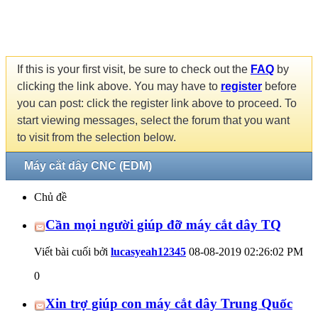
If this is your first visit, be sure to check out the
FAQ
by
clicking the link above. You may have to
register
before
you can post: click the register link above to proceed. To
start viewing messages, select the forum that you want
to visit from the selection below.
Máy cắt dây CNC (EDM)
Chủ đề
Cần mọi người giúp đỡ máy cắt dây TQ
Viết bài cuối bởi
lucasyeah12345
08-08-2019
02:26:02 PM
0
Xin trợ giúp con máy cắt dây Trung Quốc