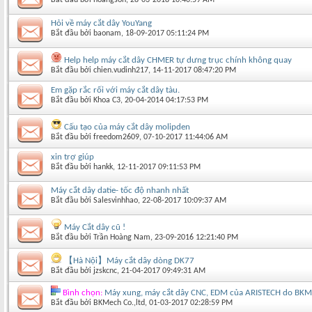
Hỏi về máy cắt dây YouYang
Bắt đầu bởi
baonam
‎, 18-09-2017 05:11:24 PM
Help help máy cắt dây CHMER tự dưng trục chính không quay
Bắt đầu bởi
chien.vudinh217
‎, 14-11-2017 08:47:20 PM
Em gặp rắc rối với máy cắt dây tàu.
Bắt đầu bởi
Khoa C3
‎, 20-04-2014 04:17:53 PM
Cấu tạo của máy cắt dây molipden
Bắt đầu bởi
freedom2609
‎, 07-10-2017 11:44:06 AM
xin trợ giúp
Bắt đầu bởi
hankk
‎, 12-11-2017 09:11:53 PM
Máy cắt dây datie- tốc độ nhanh nhất
Bắt đầu bởi
Salesvinhhao
‎, 22-08-2017 10:09:37 AM
Máy Cắt dây cũ !
Bắt đầu bởi
Trần Hoàng Nam
‎, 23-09-2016 12:21:40 PM
【Hà Nội】Máy cắt dây dòng DK77
Bắt đầu bởi
jzskcnc
‎, 21-04-2017 09:49:31 AM
Bình chọn:
Máy xung, máy cắt dây CNC, EDM của ARISTECH do BKM
Bắt đầu bởi
BKMech Co.,ltd
‎, 01-03-2017 02:28:59 PM