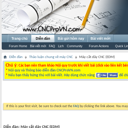
Trang chủ
Diễn đàn
Bài gửi hôm nay
Bài viết mới
Forum Home
Bài viết mới
FAQ
Lịch
Community
Forum Actions
Quick Li
Diễn đàn
Thảo luận chung về máy CNC
Máy cắt dây CNC (EDM)
Chú ý
: Các bạn nên tham khảo Nội quy trước khi viết bài (click vào liên kết bê
*
Nội quy và Thông báo diễn đàn CNCProVN.com
*
Nếu bạn thấy hứng thú với bài viết. Hãy dùng chức năng
để chi
If this is your first visit, be sure to check out the
FAQ
by clicking the link above. You ma
Diễn đàn:
Máy cắt dây CNC (EDM)