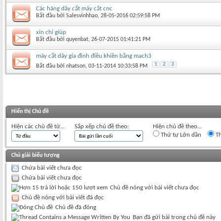
Các hãng dây cắt máy cắt cnc
Bắt đầu bởi
Salesvinhhao
‎, 28-05-2016 02:59:58 PM
xin chỉ giúp
Bắt đầu bởi
quyenbat
‎, 26-07-2015 01:41:21 PM
máy cắt dây gia đình điều khiền bằng mach3
1
2
3
Bắt đầu bởi
nhatson
‎, 03-11-2014 10:33:58 PM
Hiển thị Chủ đề
Hiện các chủ đề từ...
Sắp xếp chủ đề theo:
Hiện chủ đề theo...
Thứ tự Lớn dần
Th
Chú giải biểu tượng
Chứa bài viết chưa đọc
Chứa bài viết chưa đọc
Chủ đề nóng với bài viết chưa đọc
Chủ đề nóng với bài viết đã đọc
Chủ đề đã đóng
Bạn đã gửi bài trong chủ đề này