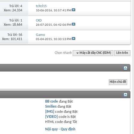
Trả lời: 4
tcltcl15
Xem: 24,334
10-06-2016,
10:57:41 PM
Trả lời: 1
CKD
Xem: 18,664
26-07-2015,
06:42:06 PM
Trả lời: 56
Gamo
Xem: 101,411
05-04-2015,
10:33:53 PM
Chọn nhanh
Máy cắt dây CNC (EDM)
Lên trên
BB code
đang
Bật
Smilies
đang
Bật
[IMG]
code đang
Bật
[VIDEO]
code is
Bật
HTML code đang
Tắt
Nội quy - Quy định