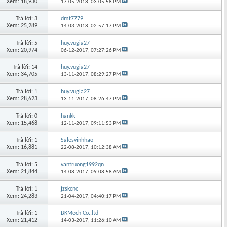
Xem: 18,930
17-05-2018,
03:05:58 PM
Trả lời: 3
dmt7779
Xem: 25,289
14-03-2018,
02:57:17 PM
Trả lời: 5
huy.vugia27
Xem: 20,974
06-12-2017,
07:27:26 PM
Trả lời: 14
huy.vugia27
Xem: 34,705
13-11-2017,
08:29:27 PM
Trả lời: 1
huy.vugia27
Xem: 28,623
13-11-2017,
08:26:47 PM
Trả lời: 0
hankk
Xem: 15,468
12-11-2017,
09:11:53 PM
Trả lời: 1
Salesvinhhao
Xem: 16,881
22-08-2017,
10:12:38 AM
Trả lời: 5
vantruong1992qn
Xem: 21,844
14-08-2017,
09:08:58 AM
Trả lời: 1
jzskcnc
Xem: 24,283
21-04-2017,
04:40:17 PM
Trả lời: 1
BKMech Co.,ltd
Xem: 21,412
14-03-2017,
11:26:10 AM