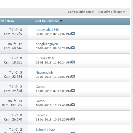
Công cụ diễn đàn
Tìm kiếm diễn đàn
lời
/
Xem
Viết bài cuối bởi
Trả lời: 0
lucasyeah12345
Xem: 97,765
08-08-2019,
02:26:02 PM
Trả lời: 12
tinnghianguyen
Xem: 68,646
07-08-2019,
08:06:28 PM
Trả lời: 0
minhduc0110
Xem: 18,281
05-08-2019,
11:30:34 AM
Trả lời: 5
Nguyendinh
Xem: 22,754
02-08-2019,
11:22:03 PM
Trả lời: 2
Gamo
Xem: 29,848
17-06-2019,
07:47:05 PM
Trả lời: 73
Gamo
Xem: 137,385
10-07-2018,
12:59:40 PM
Trả lời: 0
dvcao123
Xem: 26,690
28-06-2018,
10:14:20 PM
Trả lời: 2
Salesvinhhao