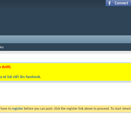
nks
n dưới).
a sẻ bài viết lên facebook
.
y have to
register
before you can post: click the register link above to proceed. To start view