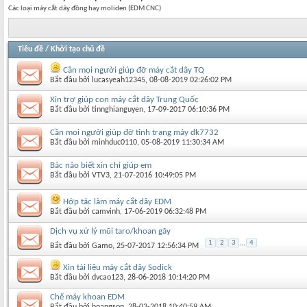
Các loại máy cắt dây đồng hay moliden (EDM CNC)
Tiêu đề
/
Khởi tạo chủ đề
Cần mọi người giúp đỡ máy cắt dây TQ
Bắt đầu bởi
lucasyeah12345
‎, 08-08-2019 02:26:02 PM
Xin trợ giúp con máy cắt dây Trung Quốc
Bắt đầu bởi
tinnghianguyen
‎, 17-09-2017 06:10:36 PM
Cần mọi người giúp đỡ tình trạng máy dk7732
Bắt đầu bởi
minhduc0110
‎, 05-08-2019 11:30:34 AM
Bác nào biết xin chỉ giúp em
Bắt đầu bởi
VTV3
‎, 21-07-2016 10:49:05 PM
Hớp tác làm máy cắt dây EDM
Bắt đầu bởi
camvinh
‎, 17-06-2019 06:32:48 PM
Dịch vụ xử lý mũi taro/khoan gãy
1
2
3
...
4
Bắt đầu bởi
Gamo
‎, 25-07-2017 12:56:34 PM
Xin tài liệu máy cắt dây Sodick
Bắt đầu bởi
dvcao123
‎, 28-06-2018 10:14:20 PM
Chế máy khoan EDM
Bắt đầu bởi
hoangson
‎, 28-03-2018 10:40:59 AM