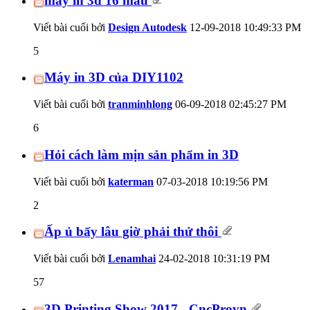
máy in 3d 16 màu
Viết bài cuối bởi
Design Autodesk
12-09-2018
10:49:33 PM
5
Máy in 3D của DIY1102
Viết bài cuối bởi
tranminhlong
06-09-2018
02:45:27 PM
6
Hỏi cách làm mịn sản phẩm in 3D
Viết bài cuối bởi
katerman
07-03-2018
10:19:56 PM
2
Ấp ủ bấy lâu giờ phải thử thôi
Viết bài cuối bởi
Lenamhai
24-02-2018
10:31:19 PM
57
3D Printing Show 2017 - CncProvn