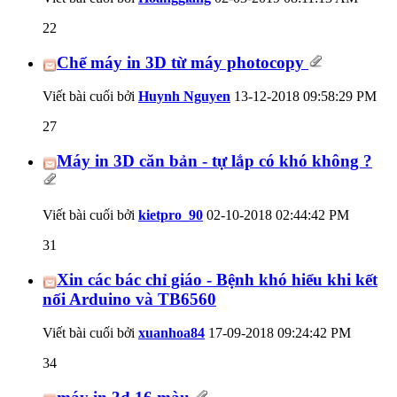
22
Chế máy in 3D từ máy photocopy
Viết bài cuối bởi
Huynh Nguyen
13-12-2018
09:58:29 PM
27
Máy in 3D căn bản - tự lắp có khó không ?
Viết bài cuối bởi
kietpro_90
02-10-2018
02:44:42 PM
31
Xin các bác chỉ giáo - Bệnh khó hiểu khi kết
nối Arduino và TB6560
Viết bài cuối bởi
xuanhoa84
17-09-2018
09:24:42 PM
34