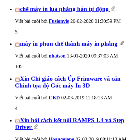
chế máy in lụa phẳng bán tự động
Viết bài cuối bởi
Fusionvie
20-02-2020
01:30:59 PM
5
máy in phun chế thành máy in phẳng
Viết bài cuối bởi
nhatson
13-01-2020
09:37:03 AM
105
Xin Chỉ giáo cách Úp Frimware và căn
Chỉnh tọa độ Gốc máy In 3D
Viết bài cuối bởi
CKD
02-03-2019
11:18:13 AM
4
Xin hỏi cách kết nối RAMPS 1.4 và Step
Driver
Viết bài cuối bởi
Hoanggiang
02-03-2019
08:11:13 AM