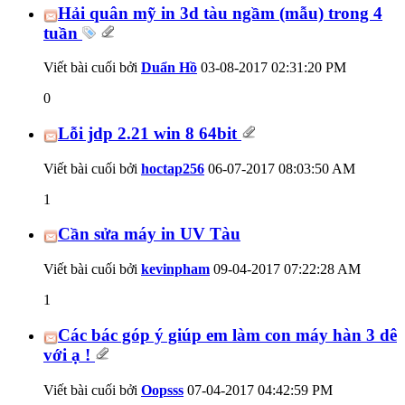
Hải quân mỹ in 3d tàu ngầm (mẫu) trong 4
tuần
Viết bài cuối bởi
Duẩn Hồ
03-08-2017
02:31:20 PM
0
Lỗi jdp 2.21 win 8 64bit
Viết bài cuối bởi
hoctap256
06-07-2017
08:03:50 AM
1
Cần sửa máy in UV Tàu
Viết bài cuối bởi
kevinpham
09-04-2017
07:22:28 AM
1
Các bác góp ý giúp em làm con máy hàn 3 dê
với ạ !
Viết bài cuối bởi
Oopsss
07-04-2017
04:42:59 PM