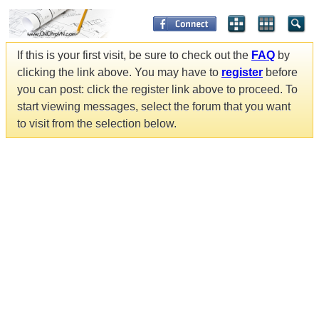
If this is your first visit, be sure to check out the
FAQ
by
clicking the link above. You may have to
register
before
you can post: click the register link above to proceed. To
start viewing messages, select the forum that you want
to visit from the selection below.