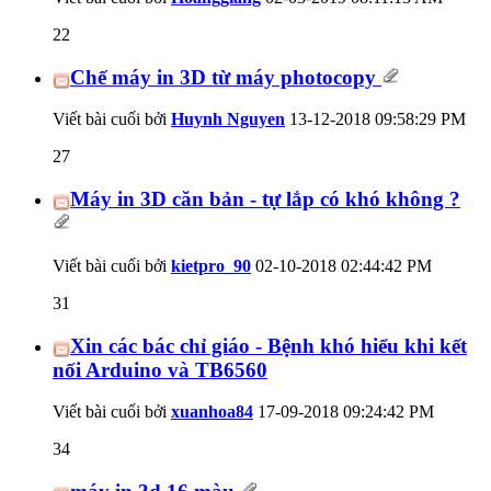
22
Chế máy in 3D từ máy photocopy
Viết bài cuối bởi
Huynh Nguyen
13-12-2018
09:58:29 PM
27
Máy in 3D căn bản - tự lắp có khó không ?
Viết bài cuối bởi
kietpro_90
02-10-2018
02:44:42 PM
31
Xin các bác chỉ giáo - Bệnh khó hiểu khi kết
nối Arduino và TB6560
Viết bài cuối bởi
xuanhoa84
17-09-2018
09:24:42 PM
34