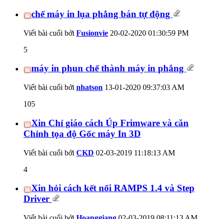
chế máy in lụa phẳng bán tự động
Viết bài cuối bởi
Fusionvie
20-02-2020
01:30:59 PM
5
máy in phun chế thành máy in phẳng
Viết bài cuối bởi
nhatson
13-01-2020
09:37:03 AM
105
Xin Chỉ giáo cách Úp Frimware và căn
Chỉnh tọa độ Gốc máy In 3D
Viết bài cuối bởi
CKD
02-03-2019
11:18:13 AM
4
Xin hỏi cách kết nối RAMPS 1.4 và Step
Driver
Viết bài cuối bởi
Hoanggiang
02-03-2019
08:11:13 AM