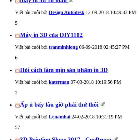
máy in 3d 16 màu
Viết bài cuối bởi
Design Autodesk
12-09-2018
10:49:33 PM
5
Máy in 3D của DIY1102
Viết bài cuối bởi
tranminhlong
06-09-2018
02:45:27 PM
6
Hỏi cách làm mịn sản phẩm in 3D
Viết bài cuối bởi
katerman
07-03-2018
10:19:56 PM
2
Ấp ủ bấy lâu giờ phải thử thôi
Viết bài cuối bởi
Lenamhai
24-02-2018
10:31:19 PM
57
3D Printing Show 2017 - CncProvn