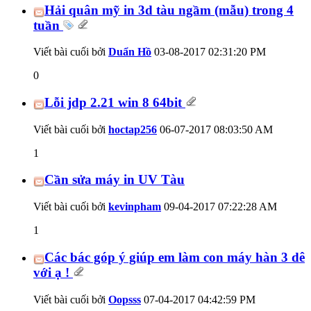
Hải quân mỹ in 3d tàu ngầm (mẫu) trong 4
tuần
Viết bài cuối bởi
Duẩn Hồ
03-08-2017
02:31:20 PM
0
Lỗi jdp 2.21 win 8 64bit
Viết bài cuối bởi
hoctap256
06-07-2017
08:03:50 AM
1
Cần sửa máy in UV Tàu
Viết bài cuối bởi
kevinpham
09-04-2017
07:22:28 AM
1
Các bác góp ý giúp em làm con máy hàn 3 dê
với ạ !
Viết bài cuối bởi
Oopsss
07-04-2017
04:42:59 PM