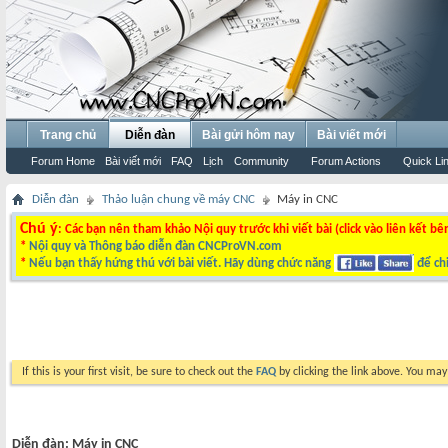
Trang chủ
Diễn đàn
Bài gửi hôm nay
Bài viết mới
Forum Home
Bài viết mới
FAQ
Lịch
Community
Forum Actions
Quick Li
Diễn đàn
Thảo luận chung về máy CNC
Máy in CNC
Chú ý
: Các bạn nên tham khảo Nội quy trước khi viết bài (click vào liên kết bê
*
Nội quy và Thông báo diễn đàn CNCProVN.com
*
Nếu bạn thấy hứng thú với bài viết. Hãy dùng chức năng
để chi
If this is your first visit, be sure to check out the
FAQ
by clicking the link above. You ma
Diễn đàn:
Máy in CNC