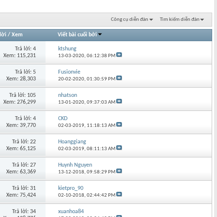
Công cụ diễn đàn
Tìm kiếm diễn đàn
lời
/
Xem
Viết bài cuối bởi
Trả lời: 4
ktshung
Xem: 115,231
13-03-2020,
06:12:38 PM
Trả lời: 5
Fusionvie
Xem: 28,303
20-02-2020,
01:30:59 PM
Trả lời: 105
nhatson
Xem: 276,299
13-01-2020,
09:37:03 AM
Trả lời: 4
CKD
Xem: 39,770
02-03-2019,
11:18:13 AM
Trả lời: 22
Hoanggiang
Xem: 65,125
02-03-2019,
08:11:13 AM
Trả lời: 27
Huynh Nguyen
Xem: 63,369
13-12-2018,
09:58:29 PM
Trả lời: 31
kietpro_90
Xem: 75,424
02-10-2018,
02:44:42 PM
Trả lời: 34
xuanhoa84