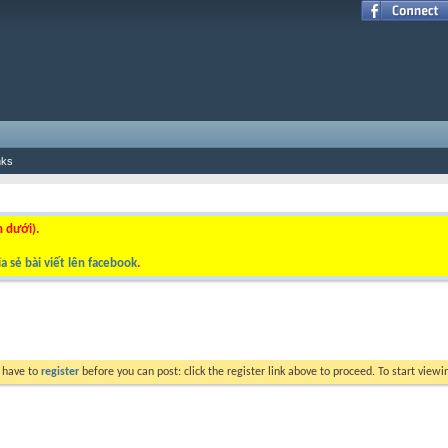
nks
n dưới).
a sẻ bài viết lên facebook
.
y have to
register
before you can post: click the register link above to proceed. To start view