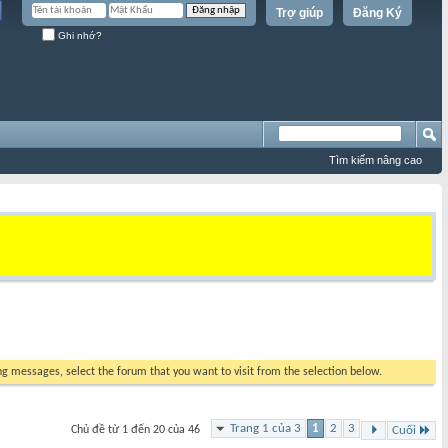
Trợ giúp
Đăng Ký
Ghi nhớ?
Tìm kiếm nâng cao
ing messages, select the forum that you want to visit from the selection below.
Trang 1 của 3
1
2
3
Chủ đề từ 1 đến 20 của 46
Cuối