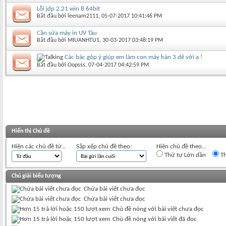
Lỗi jdp 2.21 win 8 64bit
Bắt đầu bởi
leenam2111
‎, 05-07-2017 10:41:46 PM
Cần sửa máy in UV Tàu
Bắt đầu bởi
MIUANHTU1
‎, 30-03-2017 03:48:19 PM
Các bác góp ý giúp em làm con máy hàn 3 dê với ạ !
Bắt đầu bởi
Oopsss
‎, 07-04-2017 04:42:59 PM
Hiển thị Chủ đề
Hiện các chủ đề từ...
Sắp xếp chủ đề theo:
Hiện chủ đề theo...
Thứ tự Lớn dần
Th
Chú giải biểu tượng
Chứa bài viết chưa đọc
Chứa bài viết chưa đọc
Chủ đề nóng với bài viết chưa đọc
Chủ đề nóng với bài viết đã đọc