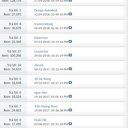
Xem: 128,776
17-09-2018,
09:24:42 PM
Trả lời: 5
Design Autodesk
Xem: 27,091
12-09-2018,
10:49:33 PM
Trả lời: 6
tranminhlong
Xem: 30,676
06-09-2018,
02:45:27 PM
Trả lời: 2
katerman
Xem: 25,446
07-03-2018,
10:19:56 PM
Trả lời: 57
Lenamhai
Xem: 100,266
24-02-2018,
10:31:19 PM
Trả lời: 24
zbrush
Xem: 54,619
06-12-2017,
10:12:44 AM
Trả lời: 0
3D Da Nang
Xem: 16,648
29-10-2017,
02:27:21 PM
Trả lời: 0
ngoc tien
Xem: 16,024
19-10-2017,
03:05:41 PM
Trả lời: 7
Trần Hoàng Nam
Xem: 24,601
19-09-2017,
09:38:38 PM
Trả lời: 0
Duẩn Hồ
Xem: 17,495
03-08-2017,
02:31:20 PM