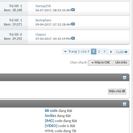
Trả lời: 1
hoctap256
Xem: 18,348
06-07-2017,
08:03:50 AM
Trả lời: 1
kevinpham
Xem: 19,071
09-04-2017,
07:22:28 AM
Trả lời: 0
Oopsss
Xem: 39,292
07-04-2017,
04:42:59 PM
Trang 1 của 3
1
2
3
Cuối
Chọn nhanh
Máy in CNC
Lên trên
BB code
đang
Bật
Smilies
đang
Bật
[IMG]
code đang
Bật
[VIDEO]
code is
Bật
HTML code đang
Tắt