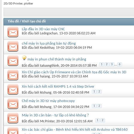
2D/3D Printer, plotter
Tiêu đề
/
Khởi tạo chủ đề
Lắp đầu in 3D vào máy CNC
Bắt đầu bởi
Ledngochan
‎, 13-03-2020 06:02:23 AM
chế máy in lụa phẳng bán tự động
Bắt đầu bởi
Kedoithay
‎, 19-02-2020 06:04:19 PM
máy in phun chế thành máy in phẳng
1
2
3
...
6
Bắt đầu bởi
tatuongthinh
‎, 20-09-2014 05:57:38 PM
Xin Chỉ giáo cách Úp Frimware và căn Chỉnh tọa độ Gốc máy In 3D
Bắt đầu bởi
haiang
‎, 23-05-2017 10:39:53 AM
Xin hỏi cách kết nối RAMPS 1.4 và Step Driver
1
2
Bắt đầu bởi
ktshung
‎, 05-06-2016 02:40:58 PM
Chế máy in 3D từ máy photocopy
1
2
Bắt đầu bởi
ktshung
‎, 17-04-2016 04:34:22 PM
Máy in 3D căn bản - tự lắp có khó không ?
1
2
Bắt đầu bởi
Mr.Printer
‎, 20-03-2016 12:01:16 AM
Xin các bác chỉ giáo - Bệnh khó hiểu khi kết nối Arduino và TB6560