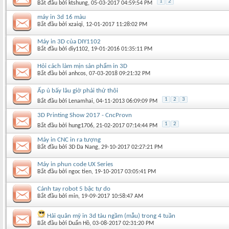
1
2
Bắt đầu bởi
ktshung
‎, 05-03-2017 04:59:54 PM
máy in 3d 16 màu
Bắt đầu bởi
xzaiqi
‎, 12-01-2017 11:28:02 PM
Máy in 3D của DIY1102
Bắt đầu bởi
diy1102
‎, 19-01-2016 01:35:11 PM
Hỏi cách làm mịn sản phẩm in 3D
Bắt đầu bởi
anhcos
‎, 07-03-2018 09:21:32 PM
Ấp ủ bấy lâu giờ phải thử thôi
1
2
3
Bắt đầu bởi
Lenamhai
‎, 04-11-2013 06:09:09 PM
3D Printing Show 2017 - CncProvn
1
2
Bắt đầu bởi
hung1706
‎, 21-02-2017 07:14:44 PM
Máy in CNC in ra tượng
Bắt đầu bởi
3D Da Nang
‎, 29-10-2017 02:27:21 PM
Máy in phun code UX Series
Bắt đầu bởi
ngoc tien
‎, 19-10-2017 03:05:41 PM
Cánh tay robot 5 bậc tự do
Bắt đầu bởi
min
‎, 19-09-2017 10:58:47 AM
Hải quân mỹ in 3d tàu ngầm (mẫu) trong 4 tuần
Bắt đầu bởi
Duẩn Hồ
‎, 03-08-2017 02:31:20 PM