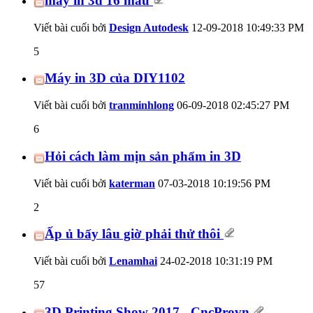
máy in 3d 16 màu
Viết bài cuối bởi
Design Autodesk
12-09-2018
10:49:33 PM
5
Máy in 3D của DIY1102
Viết bài cuối bởi
tranminhlong
06-09-2018
02:45:27 PM
6
Hỏi cách làm mịn sản phẩm in 3D
Viết bài cuối bởi
katerman
07-03-2018
10:19:56 PM
2
Ấp ủ bấy lâu giờ phải thử thôi
Viết bài cuối bởi
Lenamhai
24-02-2018
10:31:19 PM
57
3D Printing Show 2017 - CncProvn