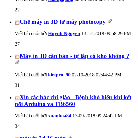
22
Chế máy in 3D từ máy photocopy
Viết bài cuối bởi
Huynh Nguyen
13-12-2018
09:58:29 PM
27
Máy in 3D căn bản - tự lắp có khó không ?
Viết bài cuối bởi
kietpro_90
02-10-2018
02:44:42 PM
31
Xin các bác chỉ giáo - Bệnh khó hiểu khi kết
nối Arduino và TB6560
Viết bài cuối bởi
xuanhoa84
17-09-2018
09:24:42 PM
34