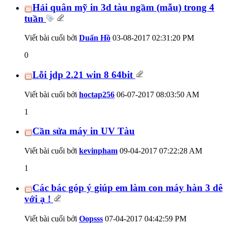
Hải quân mỹ in 3d tàu ngầm (mẫu) trong 4
tuần
Viết bài cuối bởi
Duẩn Hồ
03-08-2017
02:31:20 PM
0
Lỗi jdp 2.21 win 8 64bit
Viết bài cuối bởi
hoctap256
06-07-2017
08:03:50 AM
1
Cần sửa máy in UV Tàu
Viết bài cuối bởi
kevinpham
09-04-2017
07:22:28 AM
1
Các bác góp ý giúp em làm con máy hàn 3 dê
với ạ !
Viết bài cuối bởi
Oopsss
07-04-2017
04:42:59 PM