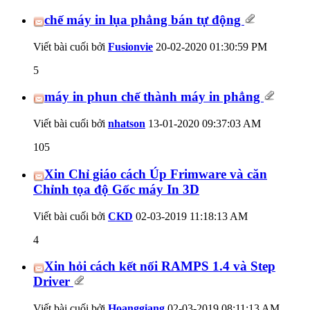
chế máy in lụa phẳng bán tự động
Viết bài cuối bởi
Fusionvie
20-02-2020
01:30:59 PM
5
máy in phun chế thành máy in phẳng
Viết bài cuối bởi
nhatson
13-01-2020
09:37:03 AM
105
Xin Chỉ giáo cách Úp Frimware và căn
Chỉnh tọa độ Gốc máy In 3D
Viết bài cuối bởi
CKD
02-03-2019
11:18:13 AM
4
Xin hỏi cách kết nối RAMPS 1.4 và Step
Driver
Viết bài cuối bởi
Hoanggiang
02-03-2019
08:11:13 AM