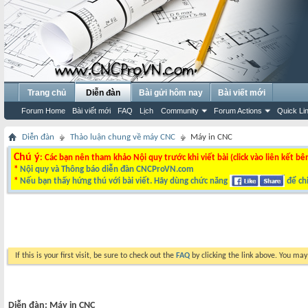
Trang chủ
Diễn đàn
Bài gửi hôm nay
Bài viết mới
Forum Home
Bài viết mới
FAQ
Lịch
Community
Forum Actions
Quick Li
Diễn đàn
Thảo luận chung về máy CNC
Máy in CNC
Chú ý
: Các bạn nên tham khảo Nội quy trước khi viết bài (click vào liên kết bê
*
Nội quy và Thông báo diễn đàn CNCProVN.com
*
Nếu bạn thấy hứng thú với bài viết. Hãy dùng chức năng
để chi
If this is your first visit, be sure to check out the
FAQ
by clicking the link above. You ma
Diễn đàn:
Máy in CNC