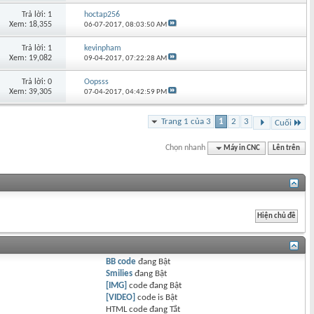
Trả lời: 1
hoctap256
Xem: 18,355
06-07-2017,
08:03:50 AM
Trả lời: 1
kevinpham
Xem: 19,082
09-04-2017,
07:22:28 AM
Trả lời: 0
Oopsss
Xem: 39,305
07-04-2017,
04:42:59 PM
Trang 1 của 3
1
2
3
Cuối
Chọn nhanh
Máy in CNC
Lên trên
BB code
đang
Bật
Smilies
đang
Bật
[IMG]
code đang
Bật
[VIDEO]
code is
Bật
HTML code đang
Tắt