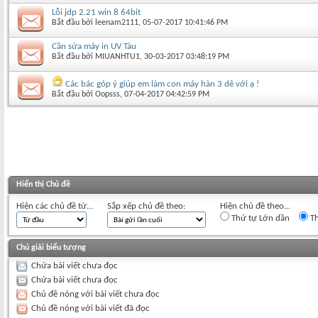
Lỗi jdp 2.21 win 8 64bit
Bắt đầu bởi
leenam2111
‎, 05-07-2017 10:41:46 PM
Cần sửa máy in UV Tàu
Bắt đầu bởi
MIUANHTU1
‎, 30-03-2017 03:48:19 PM
Các bác góp ý giúp em làm con máy hàn 3 dê với ạ !
Bắt đầu bởi
Oopsss
‎, 07-04-2017 04:42:59 PM
Hiển thị Chủ đề
Hiện các chủ đề từ...
Sắp xếp chủ đề theo:
Hiện chủ đề theo...
Thứ tự Lớn dần
Th
Chú giải biểu tượng
Chứa bài viết chưa đọc
Chứa bài viết chưa đọc
Chủ đề nóng với bài viết chưa đọc
Chủ đề nóng với bài viết đã đọc