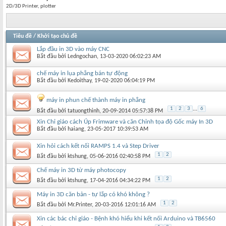
2D/3D Printer, plotter
Tiêu đề
/
Khởi tạo chủ đề
Lắp đầu in 3D vào máy CNC
Bắt đầu bởi
Ledngochan
‎, 13-03-2020 06:02:23 AM
chế máy in lụa phẳng bán tự động
Bắt đầu bởi
Kedoithay
‎, 19-02-2020 06:04:19 PM
máy in phun chế thành máy in phẳng
1
2
3
...
6
Bắt đầu bởi
tatuongthinh
‎, 20-09-2014 05:57:38 PM
Xin Chỉ giáo cách Úp Frimware và căn Chỉnh tọa độ Gốc máy In 3D
Bắt đầu bởi
haiang
‎, 23-05-2017 10:39:53 AM
Xin hỏi cách kết nối RAMPS 1.4 và Step Driver
1
2
Bắt đầu bởi
ktshung
‎, 05-06-2016 02:40:58 PM
Chế máy in 3D từ máy photocopy
1
2
Bắt đầu bởi
ktshung
‎, 17-04-2016 04:34:22 PM
Máy in 3D căn bản - tự lắp có khó không ?
1
2
Bắt đầu bởi
Mr.Printer
‎, 20-03-2016 12:01:16 AM
Xin các bác chỉ giáo - Bệnh khó hiểu khi kết nối Arduino và TB6560