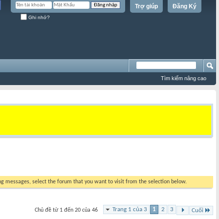
Trợ giúp
Đăng Ký
Ghi nhớ?
Tìm kiếm nâng cao
ing messages, select the forum that you want to visit from the selection below.
Trang 1 của 3
1
2
3
Chủ đề từ 1 đến 20 của 46
Cuối