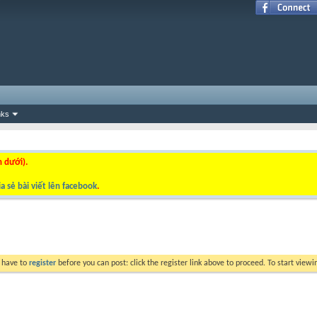
nks
n dưới).
a sẻ bài viết lên facebook
.
y have to
register
before you can post: click the register link above to proceed. To start view