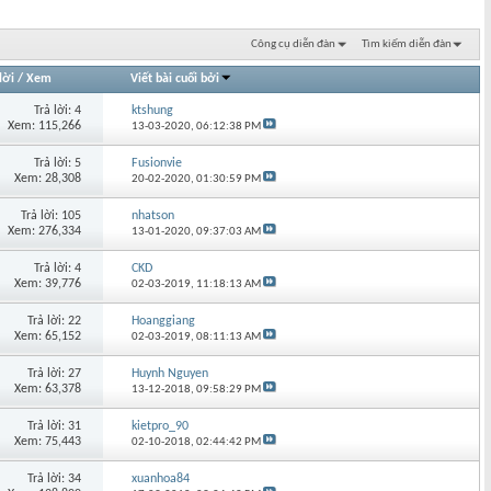
Công cụ diễn đàn
Tìm kiếm diễn đàn
lời
/
Xem
Viết bài cuối bởi
Trả lời: 4
ktshung
Xem: 115,266
13-03-2020,
06:12:38 PM
Trả lời: 5
Fusionvie
Xem: 28,308
20-02-2020,
01:30:59 PM
Trả lời: 105
nhatson
Xem: 276,334
13-01-2020,
09:37:03 AM
Trả lời: 4
CKD
Xem: 39,776
02-03-2019,
11:18:13 AM
Trả lời: 22
Hoanggiang
Xem: 65,152
02-03-2019,
08:11:13 AM
Trả lời: 27
Huynh Nguyen
Xem: 63,378
13-12-2018,
09:58:29 PM
Trả lời: 31
kietpro_90
Xem: 75,443
02-10-2018,
02:44:42 PM
Trả lời: 34
xuanhoa84