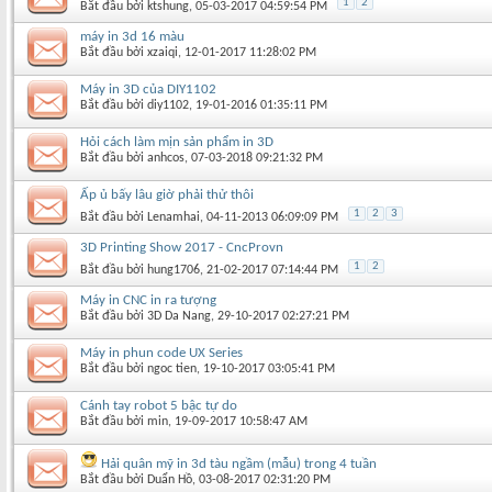
1
2
Bắt đầu bởi
ktshung
‎, 05-03-2017 04:59:54 PM
máy in 3d 16 màu
Bắt đầu bởi
xzaiqi
‎, 12-01-2017 11:28:02 PM
Máy in 3D của DIY1102
Bắt đầu bởi
diy1102
‎, 19-01-2016 01:35:11 PM
Hỏi cách làm mịn sản phẩm in 3D
Bắt đầu bởi
anhcos
‎, 07-03-2018 09:21:32 PM
Ấp ủ bấy lâu giờ phải thử thôi
1
2
3
Bắt đầu bởi
Lenamhai
‎, 04-11-2013 06:09:09 PM
3D Printing Show 2017 - CncProvn
1
2
Bắt đầu bởi
hung1706
‎, 21-02-2017 07:14:44 PM
Máy in CNC in ra tượng
Bắt đầu bởi
3D Da Nang
‎, 29-10-2017 02:27:21 PM
Máy in phun code UX Series
Bắt đầu bởi
ngoc tien
‎, 19-10-2017 03:05:41 PM
Cánh tay robot 5 bậc tự do
Bắt đầu bởi
min
‎, 19-09-2017 10:58:47 AM
Hải quân mỹ in 3d tàu ngầm (mẫu) trong 4 tuần
Bắt đầu bởi
Duẩn Hồ
‎, 03-08-2017 02:31:20 PM