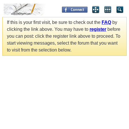
If this is your first visit, be sure to check out the
FAQ
by
clicking the link above. You may have to
register
before
you can post: click the register link above to proceed. To
start viewing messages, select the forum that you want
to visit from the selection below.