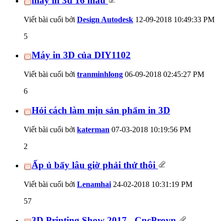
máy in 3d 16 màu
Viết bài cuối bởi
Design Autodesk
12-09-2018
10:49:33 PM
5
Máy in 3D của DIY1102
Viết bài cuối bởi
tranminhlong
06-09-2018
02:45:27 PM
6
Hỏi cách làm mịn sản phẩm in 3D
Viết bài cuối bởi
katerman
07-03-2018
10:19:56 PM
2
Ấp ủ bấy lâu giờ phải thử thôi
Viết bài cuối bởi
Lenamhai
24-02-2018
10:31:19 PM
57
3D Printing Show 2017 - CncProvn