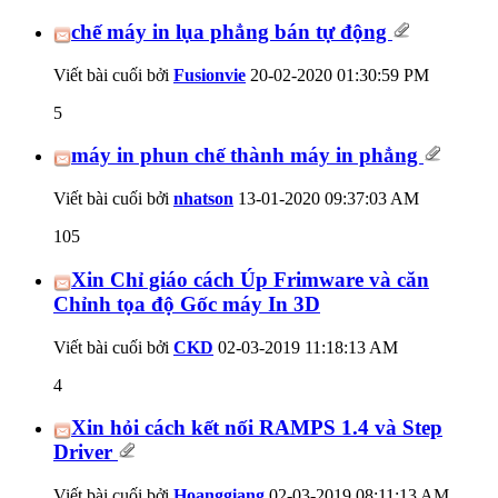
chế máy in lụa phẳng bán tự động
Viết bài cuối bởi
Fusionvie
20-02-2020
01:30:59 PM
5
máy in phun chế thành máy in phẳng
Viết bài cuối bởi
nhatson
13-01-2020
09:37:03 AM
105
Xin Chỉ giáo cách Úp Frimware và căn
Chỉnh tọa độ Gốc máy In 3D
Viết bài cuối bởi
CKD
02-03-2019
11:18:13 AM
4
Xin hỏi cách kết nối RAMPS 1.4 và Step
Driver
Viết bài cuối bởi
Hoanggiang
02-03-2019
08:11:13 AM