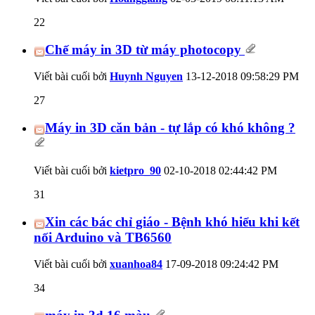
22
Chế máy in 3D từ máy photocopy
Viết bài cuối bởi
Huynh Nguyen
13-12-2018
09:58:29 PM
27
Máy in 3D căn bản - tự lắp có khó không ?
Viết bài cuối bởi
kietpro_90
02-10-2018
02:44:42 PM
31
Xin các bác chỉ giáo - Bệnh khó hiểu khi kết
nối Arduino và TB6560
Viết bài cuối bởi
xuanhoa84
17-09-2018
09:24:42 PM
34