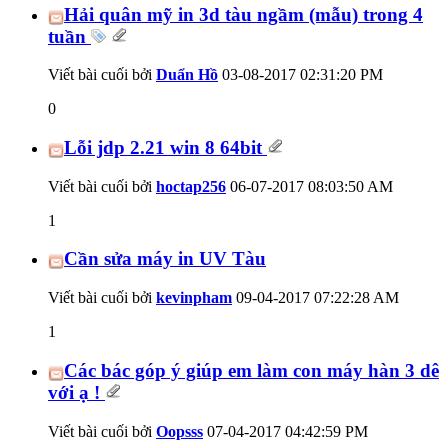
Hải quân mỹ in 3d tàu ngầm (mẫu) trong 4
tuần
Viết bài cuối bởi
Duẩn Hồ
03-08-2017
02:31:20 PM
0
Lỗi jdp 2.21 win 8 64bit
Viết bài cuối bởi
hoctap256
06-07-2017
08:03:50 AM
1
Cần sửa máy in UV Tàu
Viết bài cuối bởi
kevinpham
09-04-2017
07:22:28 AM
1
Các bác góp ý giúp em làm con máy hàn 3 dê
với ạ !
Viết bài cuối bởi
Oopsss
07-04-2017
04:42:59 PM