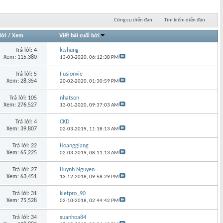
Công cụ diễn đàn
Tìm kiếm diễn đàn
lời
/
Xem
Viết bài cuối bởi
Trả lời: 4
ktshung
Xem: 115,380
13-03-2020,
06:12:38 PM
Trả lời: 5
Fusionvie
Xem: 28,354
20-02-2020,
01:30:59 PM
Trả lời: 105
nhatson
Xem: 276,527
13-01-2020,
09:37:03 AM
Trả lời: 4
CKD
Xem: 39,807
02-03-2019,
11:18:13 AM
Trả lời: 22
Hoanggiang
Xem: 65,225
02-03-2019,
08:11:13 AM
Trả lời: 27
Huynh Nguyen
Xem: 63,451
13-12-2018,
09:58:29 PM
Trả lời: 31
kietpro_90
Xem: 75,528
02-10-2018,
02:44:42 PM
Trả lời: 34
xuanhoa84