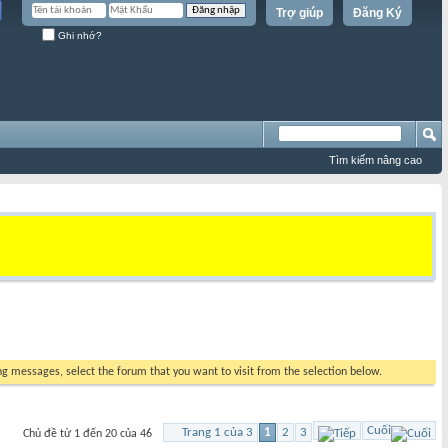
Trợ giúp
Đăng Ký
Ghi nhớ?
Tìm kiếm nâng cao
ing messages, select the forum that you want to visit from the selection below.
Cuối
Trang 1 của 3
1
2
3
Chủ đề từ 1 đến 20 của 46