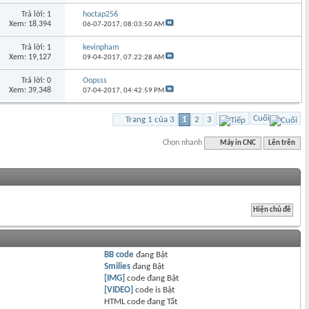
Trả lời: 1
hoctap256
Xem: 18,394
06-07-2017,
08:03:50 AM
Trả lời: 1
kevinpham
Xem: 19,127
09-04-2017,
07:22:28 AM
Trả lời: 0
Oopsss
Xem: 39,348
07-04-2017,
04:42:59 PM
Cuối
Trang 1 của 3
1
2
3
Chọn nhanh
Máy in CNC
Lên trên
BB code
đang
Bật
Smilies
đang
Bật
[IMG]
code đang
Bật
[VIDEO]
code is
Bật
HTML code đang
Tắt