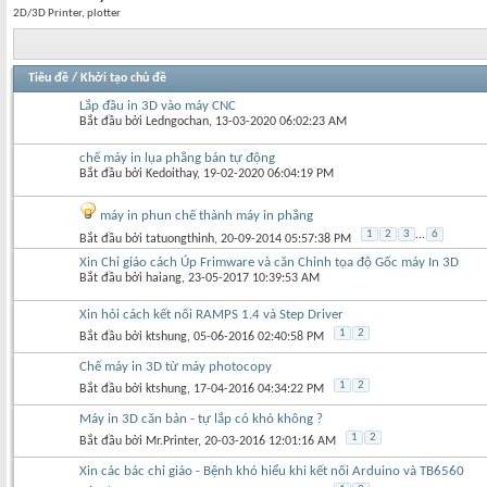
2D/3D Printer, plotter
Tiêu đề
/
Khởi tạo chủ đề
Lắp đầu in 3D vào máy CNC
Bắt đầu bởi
Ledngochan
‎, 13-03-2020 06:02:23 AM
chế máy in lụa phẳng bán tự động
Bắt đầu bởi
Kedoithay
‎, 19-02-2020 06:04:19 PM
máy in phun chế thành máy in phẳng
1
2
3
...
6
Bắt đầu bởi
tatuongthinh
‎, 20-09-2014 05:57:38 PM
Xin Chỉ giáo cách Úp Frimware và căn Chỉnh tọa độ Gốc máy In 3D
Bắt đầu bởi
haiang
‎, 23-05-2017 10:39:53 AM
Xin hỏi cách kết nối RAMPS 1.4 và Step Driver
1
2
Bắt đầu bởi
ktshung
‎, 05-06-2016 02:40:58 PM
Chế máy in 3D từ máy photocopy
1
2
Bắt đầu bởi
ktshung
‎, 17-04-2016 04:34:22 PM
Máy in 3D căn bản - tự lắp có khó không ?
1
2
Bắt đầu bởi
Mr.Printer
‎, 20-03-2016 12:01:16 AM
Xin các bác chỉ giáo - Bệnh khó hiểu khi kết nối Arduino và TB6560