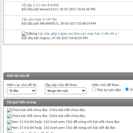
Lỗi jdp 2.21 win 8 64bit
Bắt đầu bởi
leenam2111
‎, 05-07-2017 10:41:46 PM
Cần sửa máy in UV Tàu
Bắt đầu bởi
MIUANHTU1
‎, 30-03-2017 03:48:19 PM
Các bác góp ý giúp em làm con máy hàn 3 dê với ạ !
Bắt đầu bởi
Oopsss
‎, 07-04-2017 04:42:59 PM
Hiển thị Chủ đề
Hiện các chủ đề từ...
Sắp xếp chủ đề theo:
Hiện chủ đề theo...
Thứ tự Lớn dần
Th
Chú giải biểu tượng
Chứa bài viết chưa đọc
Chứa bài viết chưa đọc
Chủ đề nóng với bài viết chưa đọc
Chủ đề nóng với bài viết đã đọc