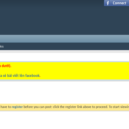
nks
n dưới).
a sẻ bài viết lên facebook
.
y have to
register
before you can post: click the register link above to proceed. To start view