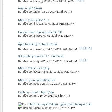
1
2
Bắt đầu bởi
ktshung
‎, 05-03-2017 04:59:54 PM
máy in 3d 16 màu
Bắt đầu bởi
xzaiqi
‎, 12-01-2017 11:28:02 PM
Máy in 3D của DIY1102
Bắt đầu bởi
diy1102
‎, 19-01-2016 01:35:11 PM
Hỏi cách làm mịn sản phẩm in 3D
Bắt đầu bởi
anhcos
‎, 07-03-2018 09:21:32 PM
Ấp ủ bấy lâu giờ phải thử thôi
1
2
3
Bắt đầu bởi
Lenamhai
‎, 04-11-2013 06:09:09 PM
3D Printing Show 2017 - CncProvn
1
2
Bắt đầu bởi
hung1706
‎, 21-02-2017 07:14:44 PM
Máy in CNC in ra tượng
Bắt đầu bởi
3D Da Nang
‎, 29-10-2017 02:27:21 PM
Máy in phun code UX Series
Bắt đầu bởi
ngoc tien
‎, 19-10-2017 03:05:41 PM
Cánh tay robot 5 bậc tự do
Bắt đầu bởi
min
‎, 19-09-2017 10:58:47 AM
Hải quân mỹ in 3d tàu ngầm (mẫu) trong 4 tuần
Bắt đầu bởi
Duẩn Hồ
‎, 03-08-2017 02:31:20 PM