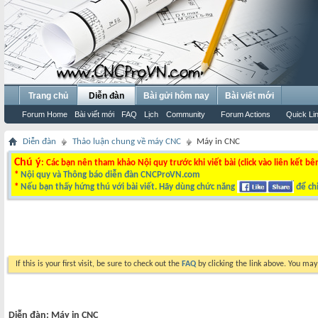
Trang chủ
Diễn đàn
Bài gửi hôm nay
Bài viết mới
Forum Home
Bài viết mới
FAQ
Lịch
Community
Forum Actions
Quick Li
Diễn đàn
Thảo luận chung về máy CNC
Máy in CNC
Chú ý
: Các bạn nên tham khảo Nội quy trước khi viết bài (click vào liên kết bê
*
Nội quy và Thông báo diễn đàn CNCProVN.com
*
Nếu bạn thấy hứng thú với bài viết. Hãy dùng chức năng
để chi
If this is your first visit, be sure to check out the
FAQ
by clicking the link above. You ma
Diễn đàn:
Máy in CNC