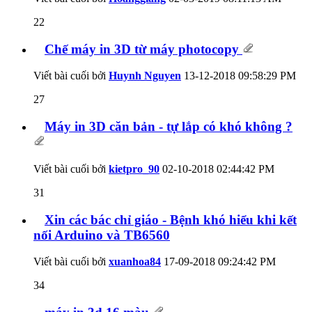
22
Chế máy in 3D từ máy photocopy
Viết bài cuối bởi
Huynh Nguyen
13-12-2018
09:58:29 PM
27
Máy in 3D căn bản - tự lắp có khó không ?
Viết bài cuối bởi
kietpro_90
02-10-2018
02:44:42 PM
31
Xin các bác chỉ giáo - Bệnh khó hiểu khi kết
nối Arduino và TB6560
Viết bài cuối bởi
xuanhoa84
17-09-2018
09:24:42 PM
34