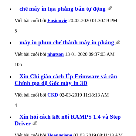
chế máy in lụa phẳng bán tự động
Viết bài cuối bởi
Fusionvie
20-02-2020
01:30:59 PM
5
máy in phun chế thành máy in phẳng
Viết bài cuối bởi
nhatson
13-01-2020
09:37:03 AM
105
Xin Chỉ giáo cách Úp Frimware và căn
Chỉnh tọa độ Gốc máy In 3D
Viết bài cuối bởi
CKD
02-03-2019
11:18:13 AM
4
Xin hỏi cách kết nối RAMPS 1.4 và Step
Driver
Viết bài cuối bởi
Hoanggiang
02-03-2019
08:11:13 AM