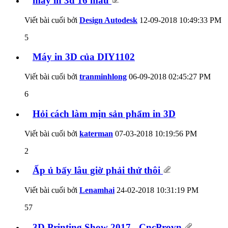
máy in 3d 16 màu
Viết bài cuối bởi
Design Autodesk
12-09-2018
10:49:33 PM
5
Máy in 3D của DIY1102
Viết bài cuối bởi
tranminhlong
06-09-2018
02:45:27 PM
6
Hỏi cách làm mịn sản phẩm in 3D
Viết bài cuối bởi
katerman
07-03-2018
10:19:56 PM
2
Ấp ủ bấy lâu giờ phải thử thôi
Viết bài cuối bởi
Lenamhai
24-02-2018
10:31:19 PM
57
3D Printing Show 2017 - CncProvn