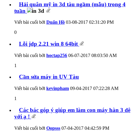
Hải quân mỹ in 3d tàu ngầm (mẫu) trong 4
tuần
Viết bài cuối bởi
Duẩn Hồ
03-08-2017
02:31:20 PM
0
Lỗi jdp 2.21 win 8 64bit
Viết bài cuối bởi
hoctap256
06-07-2017
08:03:50 AM
1
Cần sửa máy in UV Tàu
Viết bài cuối bởi
kevinpham
09-04-2017
07:22:28 AM
1
Các bác góp ý giúp em làm con máy hàn 3 dê
với ạ !
Viết bài cuối bởi
Oopsss
07-04-2017
04:42:59 PM