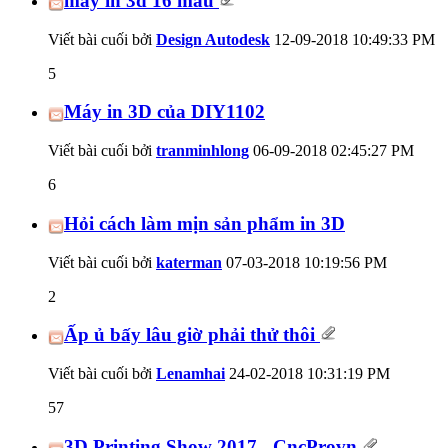
máy in 3d 16 màu
Viết bài cuối bởi
Design Autodesk
12-09-2018
10:49:33 PM
5
Máy in 3D của DIY1102
Viết bài cuối bởi
tranminhlong
06-09-2018
02:45:27 PM
6
Hỏi cách làm mịn sản phẩm in 3D
Viết bài cuối bởi
katerman
07-03-2018
10:19:56 PM
2
Ấp ủ bấy lâu giờ phải thử thôi
Viết bài cuối bởi
Lenamhai
24-02-2018
10:31:19 PM
57
3D Printing Show 2017 - CncProvn