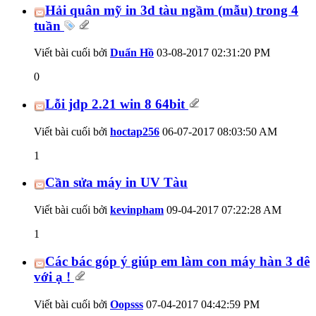
Hải quân mỹ in 3d tàu ngầm (mẫu) trong 4
tuần
Viết bài cuối bởi
Duẩn Hồ
03-08-2017
02:31:20 PM
0
Lỗi jdp 2.21 win 8 64bit
Viết bài cuối bởi
hoctap256
06-07-2017
08:03:50 AM
1
Cần sửa máy in UV Tàu
Viết bài cuối bởi
kevinpham
09-04-2017
07:22:28 AM
1
Các bác góp ý giúp em làm con máy hàn 3 dê
với ạ !
Viết bài cuối bởi
Oopsss
07-04-2017
04:42:59 PM