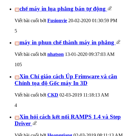
chế máy in lụa phẳng bán tự động
Viết bài cuối bởi
Fusionvie
20-02-2020
01:30:59 PM
5
máy in phun chế thành máy in phẳng
Viết bài cuối bởi
nhatson
13-01-2020
09:37:03 AM
105
Xin Chỉ giáo cách Úp Frimware và căn
Chỉnh tọa độ Gốc máy In 3D
Viết bài cuối bởi
CKD
02-03-2019
11:18:13 AM
4
Xin hỏi cách kết nối RAMPS 1.4 và Step
Driver
Viết bài cuối bởi
Hoanggiang
02-03-2019
08:11:13 AM