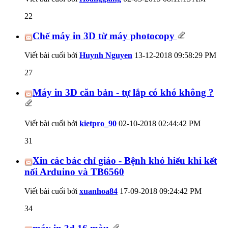
22
Chế máy in 3D từ máy photocopy
Viết bài cuối bởi
Huynh Nguyen
13-12-2018
09:58:29 PM
27
Máy in 3D căn bản - tự lắp có khó không ?
Viết bài cuối bởi
kietpro_90
02-10-2018
02:44:42 PM
31
Xin các bác chỉ giáo - Bệnh khó hiểu khi kết
nối Arduino và TB6560
Viết bài cuối bởi
xuanhoa84
17-09-2018
09:24:42 PM
34