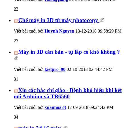
22
Chế máy in 3D từ máy photocopy
Viết bài cuối bởi
Huynh Nguyen
13-12-2018
09:58:29 PM
27
Máy in 3D căn bản - tự lắp có khó không ?
Viết bài cuối bởi
kietpro_90
02-10-2018
02:44:42 PM
31
Xin các bác chỉ giáo - Bệnh khó hiểu khi kết
nối Arduino và TB6560
Viết bài cuối bởi
xuanhoa84
17-09-2018
09:24:42 PM
34