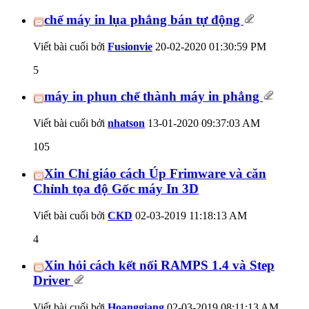
chế máy in lụa phẳng bán tự động
Viết bài cuối bởi
Fusionvie
20-02-2020
01:30:59 PM
5
máy in phun chế thành máy in phẳng
Viết bài cuối bởi
nhatson
13-01-2020
09:37:03 AM
105
Xin Chỉ giáo cách Úp Frimware và căn
Chỉnh tọa độ Gốc máy In 3D
Viết bài cuối bởi
CKD
02-03-2019
11:18:13 AM
4
Xin hỏi cách kết nối RAMPS 1.4 và Step
Driver
Viết bài cuối bởi
Hoanggiang
02-03-2019
08:11:13 AM