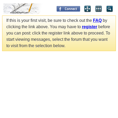
If this is your first visit, be sure to check out the
FAQ
by
clicking the link above. You may have to
register
before
you can post: click the register link above to proceed. To
start viewing messages, select the forum that you want
to visit from the selection below.