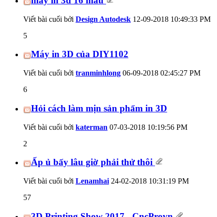
máy in 3d 16 màu
Viết bài cuối bởi
Design Autodesk
12-09-2018
10:49:33 PM
5
Máy in 3D của DIY1102
Viết bài cuối bởi
tranminhlong
06-09-2018
02:45:27 PM
6
Hỏi cách làm mịn sản phẩm in 3D
Viết bài cuối bởi
katerman
07-03-2018
10:19:56 PM
2
Ấp ủ bấy lâu giờ phải thử thôi
Viết bài cuối bởi
Lenamhai
24-02-2018
10:31:19 PM
57
3D Printing Show 2017 - CncProvn