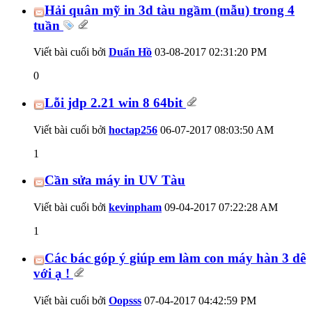
Hải quân mỹ in 3d tàu ngầm (mẫu) trong 4
tuần
Viết bài cuối bởi
Duẩn Hồ
03-08-2017
02:31:20 PM
0
Lỗi jdp 2.21 win 8 64bit
Viết bài cuối bởi
hoctap256
06-07-2017
08:03:50 AM
1
Cần sửa máy in UV Tàu
Viết bài cuối bởi
kevinpham
09-04-2017
07:22:28 AM
1
Các bác góp ý giúp em làm con máy hàn 3 dê
với ạ !
Viết bài cuối bởi
Oopsss
07-04-2017
04:42:59 PM