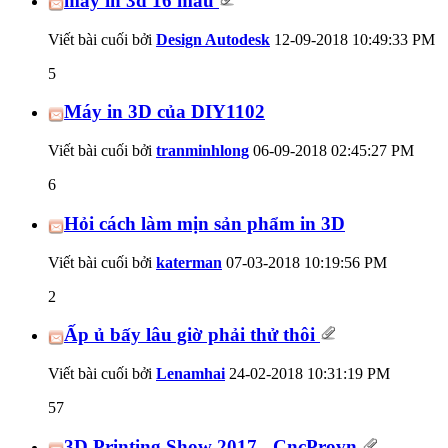
máy in 3d 16 màu
Viết bài cuối bởi
Design Autodesk
12-09-2018
10:49:33 PM
5
Máy in 3D của DIY1102
Viết bài cuối bởi
tranminhlong
06-09-2018
02:45:27 PM
6
Hỏi cách làm mịn sản phẩm in 3D
Viết bài cuối bởi
katerman
07-03-2018
10:19:56 PM
2
Ấp ủ bấy lâu giờ phải thử thôi
Viết bài cuối bởi
Lenamhai
24-02-2018
10:31:19 PM
57
3D Printing Show 2017 - CncProvn