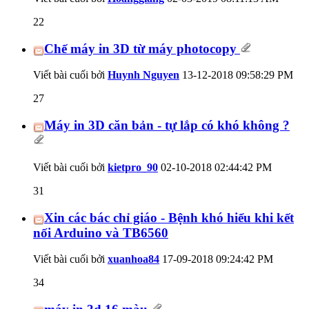
22
Chế máy in 3D từ máy photocopy
Viết bài cuối bởi
Huynh Nguyen
13-12-2018
09:58:29 PM
27
Máy in 3D căn bản - tự lắp có khó không ?
Viết bài cuối bởi
kietpro_90
02-10-2018
02:44:42 PM
31
Xin các bác chỉ giáo - Bệnh khó hiểu khi kết
nối Arduino và TB6560
Viết bài cuối bởi
xuanhoa84
17-09-2018
09:24:42 PM
34