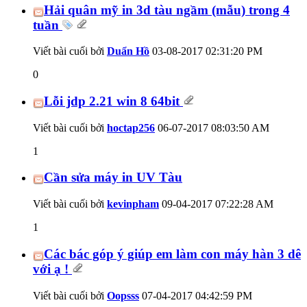
Hải quân mỹ in 3d tàu ngầm (mẫu) trong 4
tuần
Viết bài cuối bởi
Duẩn Hồ
03-08-2017
02:31:20 PM
0
Lỗi jdp 2.21 win 8 64bit
Viết bài cuối bởi
hoctap256
06-07-2017
08:03:50 AM
1
Cần sửa máy in UV Tàu
Viết bài cuối bởi
kevinpham
09-04-2017
07:22:28 AM
1
Các bác góp ý giúp em làm con máy hàn 3 dê
với ạ !
Viết bài cuối bởi
Oopsss
07-04-2017
04:42:59 PM