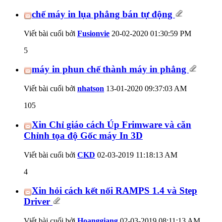
chế máy in lụa phẳng bán tự động
Viết bài cuối bởi
Fusionvie
20-02-2020
01:30:59 PM
5
máy in phun chế thành máy in phẳng
Viết bài cuối bởi
nhatson
13-01-2020
09:37:03 AM
105
Xin Chỉ giáo cách Úp Frimware và căn
Chỉnh tọa độ Gốc máy In 3D
Viết bài cuối bởi
CKD
02-03-2019
11:18:13 AM
4
Xin hỏi cách kết nối RAMPS 1.4 và Step
Driver
Viết bài cuối bởi
Hoanggiang
02-03-2019
08:11:13 AM