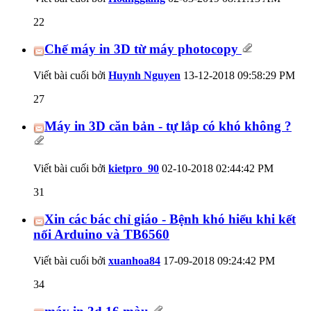
22
Chế máy in 3D từ máy photocopy
Viết bài cuối bởi
Huynh Nguyen
13-12-2018
09:58:29 PM
27
Máy in 3D căn bản - tự lắp có khó không ?
Viết bài cuối bởi
kietpro_90
02-10-2018
02:44:42 PM
31
Xin các bác chỉ giáo - Bệnh khó hiểu khi kết
nối Arduino và TB6560
Viết bài cuối bởi
xuanhoa84
17-09-2018
09:24:42 PM
34