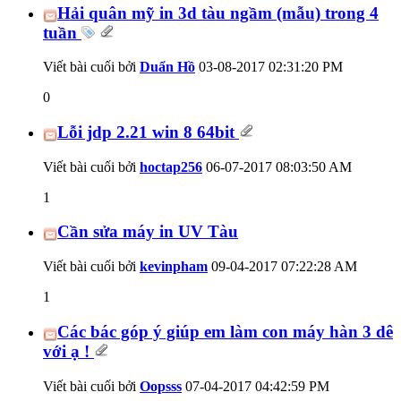
Hải quân mỹ in 3d tàu ngầm (mẫu) trong 4
tuần
Viết bài cuối bởi
Duẩn Hồ
03-08-2017
02:31:20 PM
0
Lỗi jdp 2.21 win 8 64bit
Viết bài cuối bởi
hoctap256
06-07-2017
08:03:50 AM
1
Cần sửa máy in UV Tàu
Viết bài cuối bởi
kevinpham
09-04-2017
07:22:28 AM
1
Các bác góp ý giúp em làm con máy hàn 3 dê
với ạ !
Viết bài cuối bởi
Oopsss
07-04-2017
04:42:59 PM