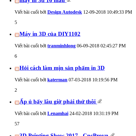
máy in 3d 16 màu
Viết bài cuối bởi
Design Autodesk
12-09-2018
10:49:33 PM
5
Máy in 3D của DIY1102
Viết bài cuối bởi
tranminhlong
06-09-2018
02:45:27 PM
6
Hỏi cách làm mịn sản phẩm in 3D
Viết bài cuối bởi
katerman
07-03-2018
10:19:56 PM
2
Ấp ủ bấy lâu giờ phải thử thôi
Viết bài cuối bởi
Lenamhai
24-02-2018
10:31:19 PM
57
3D Printing Show 2017 - CncProvn