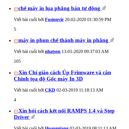
chế máy in lụa phẳng bán tự động
Viết bài cuối bởi
Fusionvie
20-02-2020
01:30:59 PM
5
máy in phun chế thành máy in phẳng
Viết bài cuối bởi
nhatson
13-01-2020
09:37:03 AM
105
Xin Chỉ giáo cách Úp Frimware và căn
Chỉnh tọa độ Gốc máy In 3D
Viết bài cuối bởi
CKD
02-03-2019
11:18:13 AM
4
Xin hỏi cách kết nối RAMPS 1.4 và Step
Driver
Viết bài cuối bởi
Hoanggiang
02-03-2019
08:11:13 AM