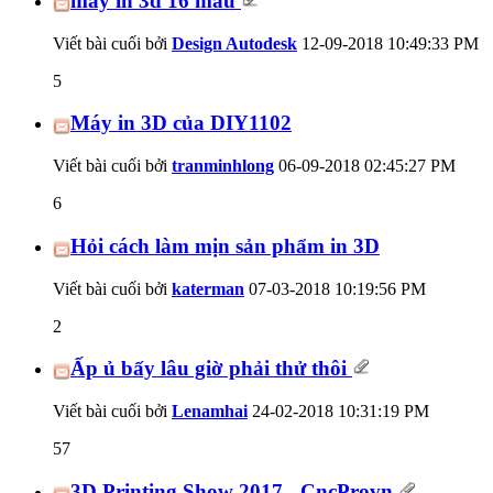
máy in 3d 16 màu
Viết bài cuối bởi
Design Autodesk
12-09-2018
10:49:33 PM
5
Máy in 3D của DIY1102
Viết bài cuối bởi
tranminhlong
06-09-2018
02:45:27 PM
6
Hỏi cách làm mịn sản phẩm in 3D
Viết bài cuối bởi
katerman
07-03-2018
10:19:56 PM
2
Ấp ủ bấy lâu giờ phải thử thôi
Viết bài cuối bởi
Lenamhai
24-02-2018
10:31:19 PM
57
3D Printing Show 2017 - CncProvn