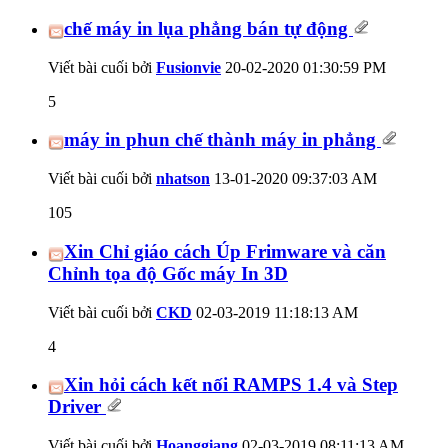
chế máy in lụa phẳng bán tự động
Viết bài cuối bởi
Fusionvie
20-02-2020
01:30:59 PM
5
máy in phun chế thành máy in phẳng
Viết bài cuối bởi
nhatson
13-01-2020
09:37:03 AM
105
Xin Chỉ giáo cách Úp Frimware và căn
Chỉnh tọa độ Gốc máy In 3D
Viết bài cuối bởi
CKD
02-03-2019
11:18:13 AM
4
Xin hỏi cách kết nối RAMPS 1.4 và Step
Driver
Viết bài cuối bởi
Hoanggiang
02-03-2019
08:11:13 AM