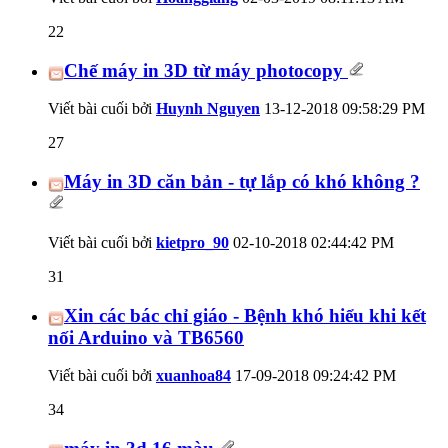
22
Chế máy in 3D từ máy photocopy
Viết bài cuối bởi
Huynh Nguyen
13-12-2018
09:58:29 PM
27
Máy in 3D căn bản - tự lắp có khó không ?
Viết bài cuối bởi
kietpro_90
02-10-2018
02:44:42 PM
31
Xin các bác chỉ giáo - Bệnh khó hiểu khi kết
nối Arduino và TB6560
Viết bài cuối bởi
xuanhoa84
17-09-2018
09:24:42 PM
34