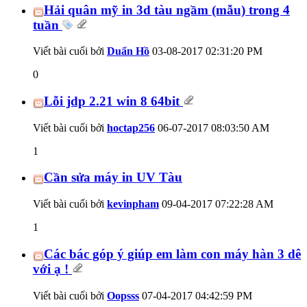
Hải quân mỹ in 3d tàu ngầm (mẫu) trong 4
tuần
Viết bài cuối bởi
Duẩn Hồ
03-08-2017
02:31:20 PM
0
Lỗi jdp 2.21 win 8 64bit
Viết bài cuối bởi
hoctap256
06-07-2017
08:03:50 AM
1
Cần sửa máy in UV Tàu
Viết bài cuối bởi
kevinpham
09-04-2017
07:22:28 AM
1
Các bác góp ý giúp em làm con máy hàn 3 dê
với ạ !
Viết bài cuối bởi
Oopsss
07-04-2017
04:42:59 PM