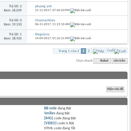
Trả lời: 2
phuong anh
Xem: 26,039
21-11-2017,
07:06:03 PM
Trả lời: 0
Vinamachines
Xem: 19,510
06-11-2017,
11:23:10 AM
Trả lời: 1
thegioicnc
Xem: 18,935
14-09-2017,
01:26:21 PM
Cuối
Trang 1 của 2
1
2
Chọn nhanh
Robot
Lên trên
BB code
đang
Bật
Smilies
đang
Bật
[IMG]
code đang
Bật
[VIDEO]
code is
Bật
HTML code đang
Tắt