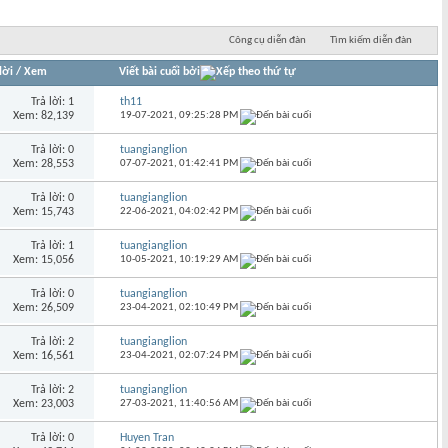
Công cụ diễn đàn
Tìm kiếm diễn đàn
lời
/
Xem
Viết bài cuối bởi
Trả lời: 1
th11
Xem: 82,139
19-07-2021,
09:25:28 PM
Trả lời: 0
tuangianglion
Xem: 28,553
07-07-2021,
01:42:41 PM
Trả lời: 0
tuangianglion
Xem: 15,743
22-06-2021,
04:02:42 PM
Trả lời: 1
tuangianglion
Xem: 15,056
10-05-2021,
10:19:29 AM
Trả lời: 0
tuangianglion
Xem: 26,509
23-04-2021,
02:10:49 PM
Trả lời: 2
tuangianglion
Xem: 16,561
23-04-2021,
02:07:24 PM
Trả lời: 2
tuangianglion
Xem: 23,003
27-03-2021,
11:40:56 AM
Trả lời: 0
Huyen Tran