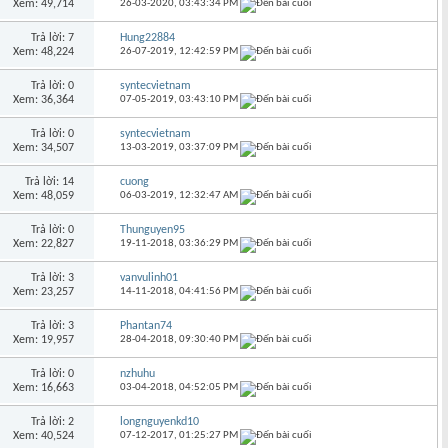
Xem: 49,714
26-03-2020,
03:43:34 PM
Trả lời: 7
Hung22884
Xem: 48,224
26-07-2019,
12:42:59 PM
Trả lời: 0
syntecvietnam
Xem: 36,364
07-05-2019,
03:43:10 PM
Trả lời: 0
syntecvietnam
Xem: 34,507
13-03-2019,
03:37:09 PM
Trả lời: 14
cuong
Xem: 48,059
06-03-2019,
12:32:47 AM
Trả lời: 0
Thunguyen95
Xem: 22,827
19-11-2018,
03:36:29 PM
Trả lời: 3
vanvulinh01
Xem: 23,257
14-11-2018,
04:41:56 PM
Trả lời: 3
Phantan74
Xem: 19,957
28-04-2018,
09:30:40 PM
Trả lời: 0
nzhuhu
Xem: 16,663
03-04-2018,
04:52:05 PM
Trả lời: 2
longnguyenkd10
Xem: 40,524
07-12-2017,
01:25:27 PM