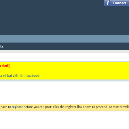
nks
n dưới).
a sẻ bài viết lên facebook
.
y have to
register
before you can post: click the register link above to proceed. To start view