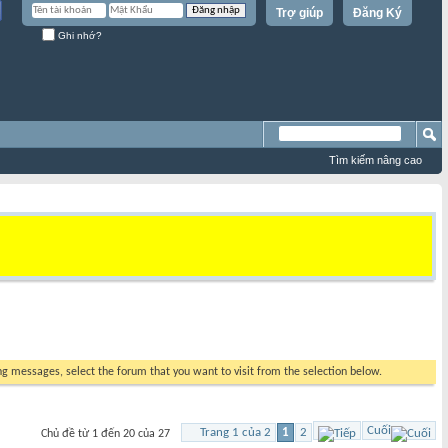
Trợ giúp
Đăng Ký
Ghi nhớ?
Tìm kiếm nâng cao
ing messages, select the forum that you want to visit from the selection below.
Cuối
Trang 1 của 2
1
2
Chủ đề từ 1 đến 20 của 27