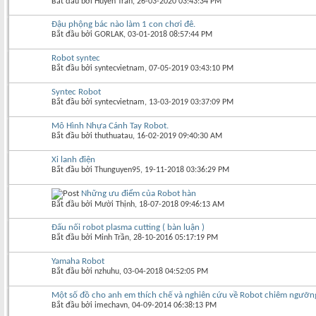
Bắt đầu bởi
Huyen Tran
‎, 26-03-2020 03:43:34 PM
Đậu phộng bác nào làm 1 con chơi đê.
Bắt đầu bởi
GORLAK
‎, 03-01-2018 08:57:44 PM
Robot syntec
Bắt đầu bởi
syntecvietnam
‎, 07-05-2019 03:43:10 PM
Syntec Robot
Bắt đầu bởi
syntecvietnam
‎, 13-03-2019 03:37:09 PM
Mô Hình Nhựa Cánh Tay Robot.
Bắt đầu bởi
thuthuatau
‎, 16-02-2019 09:40:30 AM
Xi lanh điện
Bắt đầu bởi
Thunguyen95
‎, 19-11-2018 03:36:29 PM
Những ưu điểm của Robot hàn
Bắt đầu bởi
Mười Thịnh
‎, 18-07-2018 09:46:13 AM
Đấu nối robot plasma cutting ( bàn luận )
Bắt đầu bởi
Minh Trần
‎, 28-10-2016 05:17:19 PM
Yamaha Robot
Bắt đầu bởi
nzhuhu
‎, 03-04-2018 04:52:05 PM
Một số đồ cho anh em thích chế và nghiên cứu về Robot chiêm ngưỡn
Bắt đầu bởi
imechavn
‎, 04-09-2014 06:38:13 PM