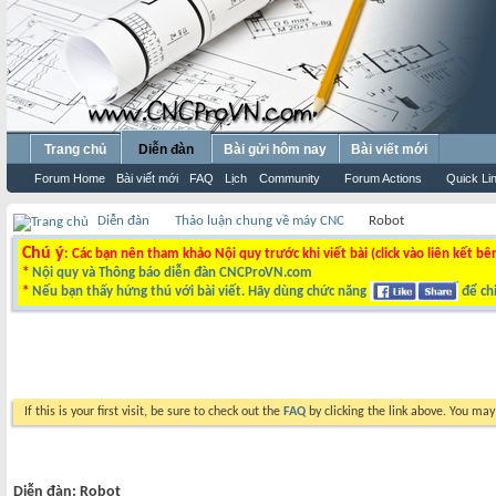
Trang chủ
Diễn đàn
Bài gửi hôm nay
Bài viết mới
Forum Home
Bài viết mới
FAQ
Lịch
Community
Forum Actions
Quick Li
Diễn đàn
Thảo luận chung về máy CNC
Robot
Chú ý
: Các bạn nên tham khảo Nội quy trước khi viết bài (click vào liên kết bê
*
Nội quy và Thông báo diễn đàn CNCProVN.com
*
Nếu bạn thấy hứng thú với bài viết. Hãy dùng chức năng
để chi
If this is your first visit, be sure to check out the
FAQ
by clicking the link above. You ma
Diễn đàn:
Robot