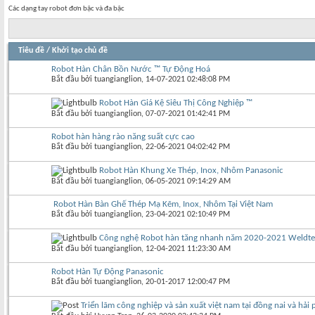
Các dạng tay robot đơn bậc và đa bậc
Tiêu đề
/
Khởi tạo chủ đề
Robot Hàn Chân Bồn Nước ™ Tự Động Hoá
Bắt đầu bởi
tuangianglion
‎, 14-07-2021 02:48:08 PM
Robot Hàn Giá Kệ Siêu Thị Công Nghiệp ™
Bắt đầu bởi
tuangianglion
‎, 07-07-2021 01:42:41 PM
Robot hàn hàng rào năng suất cực cao
Bắt đầu bởi
tuangianglion
‎, 22-06-2021 04:02:42 PM
Robot Hàn Khung Xe Thép, Inox, Nhôm Panasonic
Bắt đầu bởi
tuangianglion
‎, 06-05-2021 09:14:29 AM
Robot Hàn Bàn Ghế Thép Mạ Kẽm, Inox, Nhôm Tại Việt Nam
Bắt đầu bởi
tuangianglion
‎, 23-04-2021 02:10:49 PM
Công nghệ Robot hàn tăng nhanh năm 2020-2021 Weldte
Bắt đầu bởi
tuangianglion
‎, 12-04-2021 11:23:30 AM
Robot Hàn Tự Động Panasonic
Bắt đầu bởi
tuangianglion
‎, 20-01-2017 12:00:47 PM
Triển lãm công nghiệp và sản xuất việt nam tại đồng nai và hả