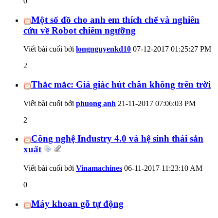
0
Một số đồ cho anh em thích chế và nghiên
cứu về Robot chiêm ngưỡng
Viết bài cuối bởi
longnguyenkd10
07-12-2017
01:25:27 PM
2
Thắc mắc: Giá giác hút chân không trên trời
Viết bài cuối bởi
phuong anh
21-11-2017
07:06:03 PM
2
Công nghệ Industry 4.0 và hệ sinh thái sản
xuất
Viết bài cuối bởi
Vinamachines
06-11-2017
11:23:10 AM
0
Máy khoan gỗ tự động