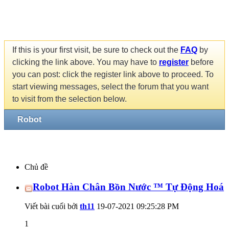
If this is your first visit, be sure to check out the
FAQ
by
clicking the link above. You may have to
register
before
you can post: click the register link above to proceed. To
start viewing messages, select the forum that you want
to visit from the selection below.
Robot
Chủ đề
Robot Hàn Chân Bồn Nước ™ Tự Động Hoá
Viết bài cuối bởi
th11
19-07-2021
09:25:28 PM
1